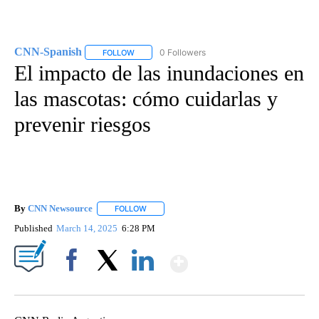
CNN-Spanish
0 Followers
FOLLOW
FOLLOW "CNN-SPANISH" TO RECEIVE NOTIFICA
El impacto de las inundaciones en
las mascotas: cómo cuidarlas y
prevenir riesgos
By
CNN Newsource
FOLLOW
FOLLOW "" TO RECEIVE NOTIFICATIONS ABOU
Published
March 14, 2025
6:28 PM
Show More
Facebook
X
LinkedIn