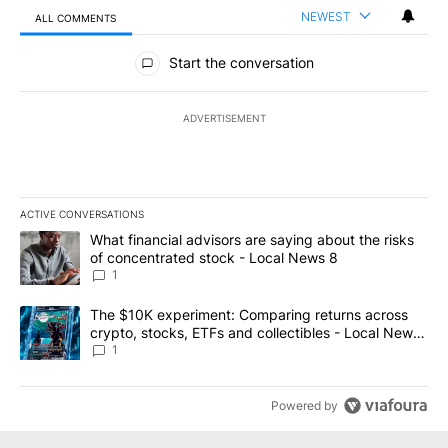
NEWEST
ALL COMMENTS
All Comments
Start the conversation
ADVERTISEMENT
ACTIVE CONVERSATIONS
The following is a list of the most commented articles in the last 7
A trending article titled "What financial advisors are saying abo
What financial advisors are saying about the risks
of concentrated stock - Local News 8
1
A trending article titled "The $10K experiment: Comparing return
The $10K experiment: Comparing returns across
crypto, stocks, ETFs and collectibles - Local News
8
1
Powered by