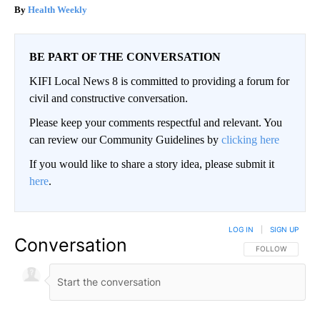
Health Weekly
BE PART OF THE CONVERSATION
KIFI Local News 8 is committed to providing a forum for
civil and constructive conversation.
Please keep your comments respectful and relevant. You
can review our Community Guidelines by
clicking here
If you would like to share a story idea, please submit it
here
.
LOG IN
|
SIGN UP
Conversation
FOLLOW THIS CO
FOLLOW