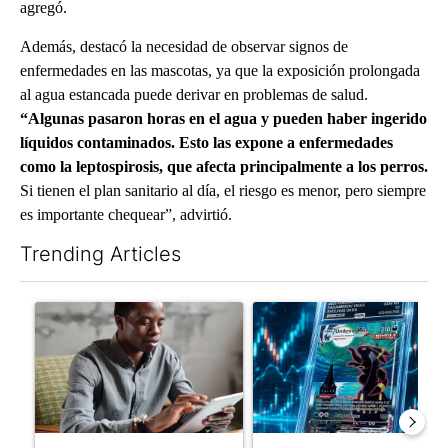
agregó.
Además, destacó la necesidad de observar signos de
enfermedades en las mascotas, ya que la exposición prolongada
al agua estancada puede derivar en problemas de salud.
“Algunas pasaron horas en el agua y pueden haber ingerido
líquidos contaminados. Esto las expone a enfermedades
como la leptospirosis, que afecta principalmente a los perros.
Si tienen el plan sanitario al día, el riesgo es menor, pero siempre
es importante chequear”, advirtió.
Trending Articles
The following is a list of the most commented articles in the last 7
A trending article titled "What financial advisors are saying a
A trending article titled "Th