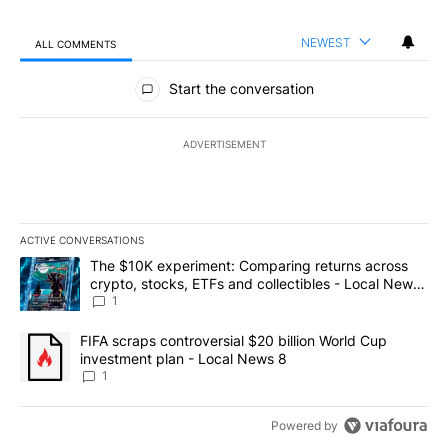
NEWEST
ALL COMMENTS
All Comments
Start the conversation
ADVERTISEMENT
ACTIVE CONVERSATIONS
The following is a list of the most commented articles in the last 7
A trending article titled "The $10K experiment: Comparing return
The $10K experiment: Comparing returns across
crypto, stocks, ETFs and collectibles - Local News
8
1
A trending article titled "FIFA scraps controversial $20 billion 
FIFA scraps controversial $20 billion World Cup
investment plan - Local News 8
1
Powered by