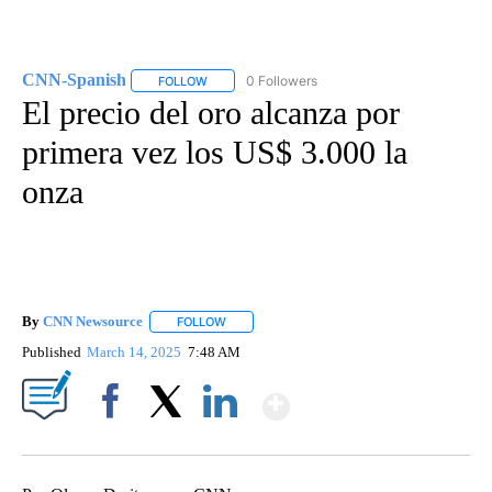
CNN-Spanish
0 Followers
FOLLOW
FOLLOW "CNN-SPANISH" TO RECEIVE NOTIFICA
El precio del oro alcanza por
primera vez los US$ 3.000 la
onza
By
CNN Newsource
FOLLOW
FOLLOW "" TO RECEIVE NOTIFICATIONS ABOU
Published
March 14, 2025
7:48 AM
Show More
Facebook
X
LinkedIn