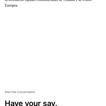
Europea.
A
D
V
E
R
TI
S
E
M
E
N
T
Start the Conversation
Have your say.