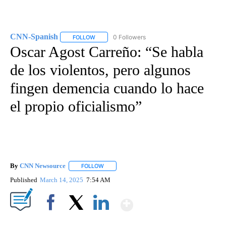
CNN-Spanish
0 Followers
FOLLOW
FOLLOW "CNN-SPANISH" TO RECEIVE NOTIFICA
Oscar Agost Carreño: “Se habla
de los violentos, pero algunos
fingen demencia cuando lo hace
el propio oficialismo”
By
CNN Newsource
FOLLOW
FOLLOW "" TO RECEIVE NOTIFICATIONS ABOU
Published
March 14, 2025
7:54 AM
Show More
Facebook
X
LinkedIn