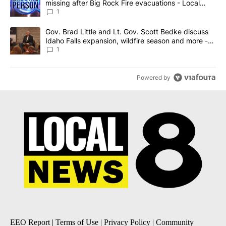
missing after Big Rock Fire evacuations - Local
News 8
1
A trending article titled "Gov. Brad Little and Lt. Gov. Scott Be
Gov. Brad Little and Lt. Gov. Scott Bedke discuss
Idaho Falls expansion, wildfire season and more -
Local News 8
1
Powered by
EEO Report
|
Terms of Use
|
Privacy Policy
|
Community