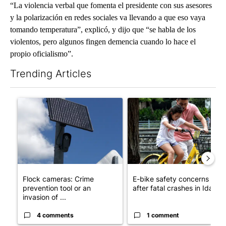
“La violencia verbal que fomenta el presidente con sus asesores
y la polarización en redes sociales va llevando a que eso vaya
tomando temperatura”, explicó, y dijo que “se habla de los
violentos, pero algunos fingen demencia cuando lo hace el
propio oficialismo”.
Trending Articles
The following is a list of the most commented articles in the last 7
A trending article titled "Flock cameras: Crime prevention tool
A trending article titled "E-b
Flock cameras: Crime
E-bike safety concerns gro
prevention tool or an
after fatal crashes in Idah...
invasion of ...
4 comments
1 comment