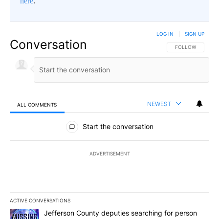
here
.
LOG IN
|
SIGN UP
Conversation
FOLLOW THIS CO
FOLLOW
NEWEST
ALL COMMENTS
All Comments
Start the conversation
ADVERTISEMENT
ACTIVE CONVERSATIONS
The following is a list of the most commented articles in the last 7
A trending article titled "Jefferson County deputies searching fo
Jefferson County deputies searching for person