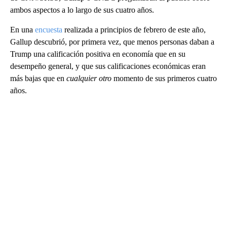
ambos aspectos a lo largo de sus cuatro años.
En una
encuesta
realizada a principios de febrero de este año,
Gallup descubrió, por primera vez, que menos personas daban a
Trump una calificación positiva en economía que en su
desempeño general, y que sus calificaciones económicas eran
más bajas que en
cualquier otro
momento de sus primeros cuatro
años.
A
D
V
E
R
TI
S
E
M
E
N
T