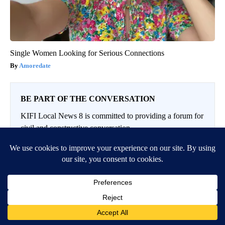
Single Women Looking for Serious Connections
Amoredate
BE PART OF THE CONVERSATION
KIFI Local News 8 is committed to providing a forum for
civil and constructive conversation.
Please keep your comments respectful and relevant. You
can review our Community Guidelines by
clicking here
If you would like to share a story idea, please submit it
here
.
LOG IN
|
SIGN UP