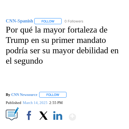
CNN-Spanish
0 Followers
FOLLOW
FOLLOW "CNN-SPANISH" TO RECEIVE NOTIFICA
Por qué la mayor fortaleza de
Trump en su primer mandato
podría ser su mayor debilidad en
el segundo
By
CNN Newsource
FOLLOW
FOLLOW "" TO RECEIVE NOTIFICATIONS ABOU
Published
March 14, 2025
2:55 PM
Show More
Facebook
X
LinkedIn