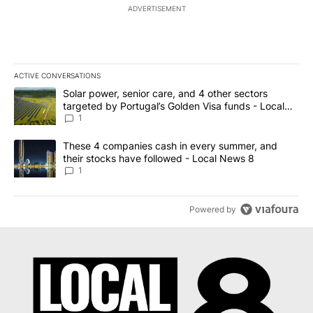
ADVERTISEMENT
ACTIVE CONVERSATIONS
The following is a list of the most commented articles in the last 7
A trending article titled "Solar power, senior care, and 4 other 
Solar power, senior care, and 4 other sectors
targeted by Portugal’s Golden Visa funds - Local
News 8
1
A trending article titled "These 4 companies cash in every summe
These 4 companies cash in every summer, and
their stocks have followed - Local News 8
1
Powered by