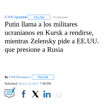
CNN-Spanish
0 Followers
FOLLOW
FOLLOW "CNN-SPANISH" TO RECEIVE NOTIFICA
Putin llama a los militares
ucranianos en Kursk a rendirse,
mientras Zelensky pide a EE.UU.
que presione a Rusia
By
CNN Newsource
FOLLOW
FOLLOW "" TO RECEIVE NOTIFICATIONS ABOU
Published
March 14, 2025
7:08 PM
Show More
Facebook
X
LinkedIn