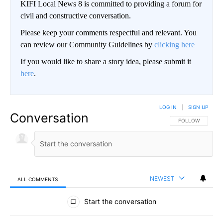
KIFI Local News 8 is committed to providing a forum for
civil and constructive conversation.
Please keep your comments respectful and relevant. You
can review our Community Guidelines by
clicking here
If you would like to share a story idea, please submit it
here
.
LOG IN
|
SIGN UP
Conversation
FOLLOW THIS CO
FOLLOW
NEWEST
ALL COMMENTS
All Comments
Start the conversation