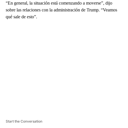
“En general, la situación está comenzando a moverse”, dijo
sobre las relaciones con la administración de Trump. “Veamos
qué sale de esto”.
A
D
V
E
R
TI
S
E
M
E
N
T
Start the Conversation