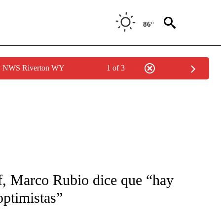
86°
by NWS Riverton WY
1 of 3
FICATIONS ABOUT NEW PAGES ON "CNN-SPANISH".
ff, Marco Rubio dice que “hay
optimistas”