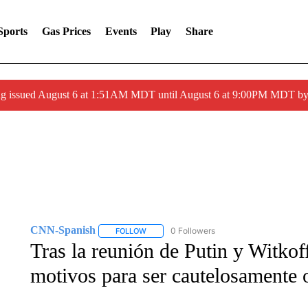
Sports
Gas Prices
Events
Play
Share
ng issued August 6 at 1:51AM MDT until August 6 at 9:00PM MDT 
CNN-Spanish
0 Followers
FOLLOW
FOLLOW "CNN-SPANISH" TO RECEIVE NOTI
Tras la reunión de Putin y Witko
motivos para ser cautelosamente 