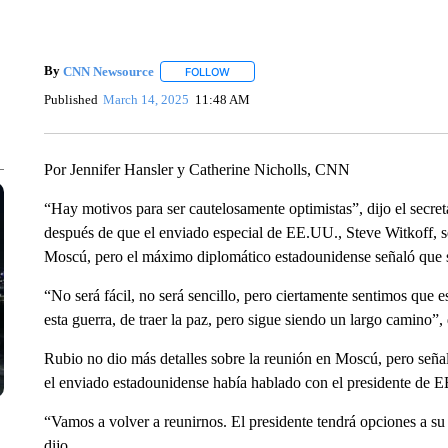
By
CNN Newsource
FOLLOW
FOLLOW "" TO RECEIVE NOTIFICATIONS 
Published
March 14, 2025
11:48 AM
Por Jennifer Hansler y Catherine Nicholls, CNN
“Hay motivos para ser cautelosamente optimistas”, dijo el secr
después de que el enviado especial de EE.UU., Steve Witkoff, se
Moscú, pero el máximo diplomático estadounidense señaló que se 
“No será fácil, no será sencillo, pero ciertamente sentimos que
esta guerra, de traer la paz, pero sigue siendo un largo camino”,
Rubio no dio más detalles sobre la reunión en Moscú, pero seña
el enviado estadounidense había hablado con el presidente de
“Vamos a volver a reunirnos. El presidente tendrá opciones a su
dijo.