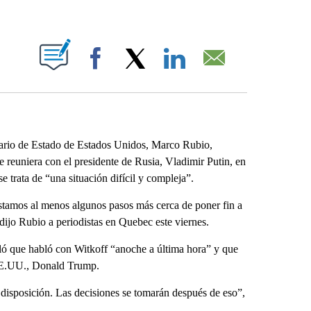
ABOUT NEW PAGES ON "".
Facebook
X
LinkedIn
Email
etario de Estado de Estados Unidos, Marco Rubio,
 reuniera con el presidente de Rusia, Vladimir Putin, en
trata de “una situación difícil y compleja”.
 estamos al menos algunos pasos más cerca de poner fin a
 dijo Rubio a periodistas en Quebec este viernes.
ló que habló con Witkoff “anoche a última hora” y que
 EE.UU., Donald Trump.
 disposición. Las decisiones se tomarán después de eso”,