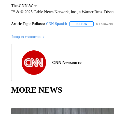
The-CNN-Wire
™ & © 2025 Cable News Network, Inc., a Warner Bros. Discove
Article Topic Follows:
CNN-Spanish
0 Followers
FOLLOW
FOLLOW "CNN-SPAN
Jump to comments ↓
CNN Newsource
MORE NEWS