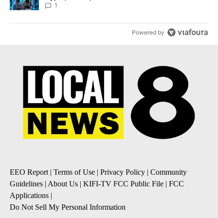
8
1
Powered by
EEO Report
|
Terms of Use
|
Privacy Policy
|
Community
Guidelines
|
About Us
|
KIFI-TV FCC Public File
|
FCC
Applications
|
Do Not Sell My Personal Information