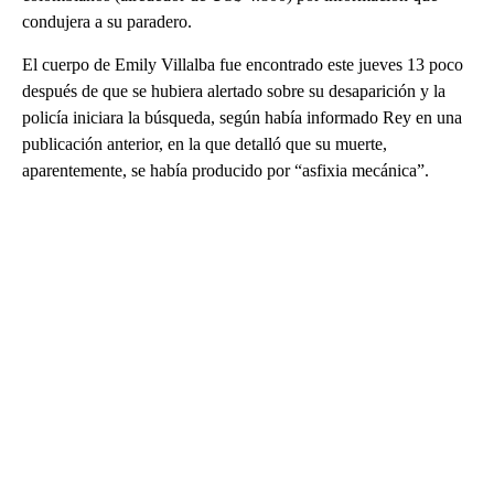
condujera a su paradero.
El cuerpo de Emily Villalba fue encontrado este jueves 13 poco
después de que se hubiera alertado sobre su desaparición y la
policía iniciara la búsqueda, según había informado Rey en una
publicación anterior, en la que detalló que su muerte,
aparentemente, se había producido por “asfixia mecánica”.
A
D
V
E
R
TI
S
E
M
E
N
T