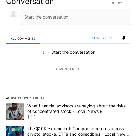
Conversation
FOLLOW THIS CO
FOLLOW
NEWEST
ALL COMMENTS
All Comments
Start the conversation
ADVERTISEMENT
ACTIVE CONVERSATIONS
The following is a list of the most commented articles in the last 7
A trending article titled "What financial advisors are saying abo
What financial advisors are saying about the risks
of concentrated stock - Local News 8
1
A trending article titled "The $10K experiment: Comparing return
The $10K experiment: Comparing returns across
crypto, stocks, ETFs and collectibles - Local News