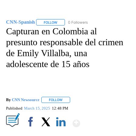
CNN-Spanish
0 Followers
FOLLOW
FOLLOW "CNN-SPANISH" TO RECEIVE NOTIFICA
Capturan en Colombia al
presunto responsable del crimen
de Emily Villalba, una
adolescente de 15 años
By
CNN Newsource
FOLLOW
FOLLOW "" TO RECEIVE NOTIFICATIONS ABOU
Published
March 15, 2025
12:48 PM
Show More
Facebook
X
LinkedIn