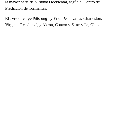
la mayor parte de Virginia Occidental, según el Centro de
Predicción de Tormentas.
El aviso incluye Pittsburgh y Erie, Pensilvania, Charleston,
Virginia Occidental, y Akron, Canton y Zanesville, Ohio.
A
D
V
E
R
TI
S
E
M
E
N
T