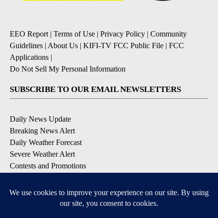
EEO Report
|
Terms of Use
|
Privacy Policy
|
Community
Guidelines
|
About Us
|
KIFI-TV FCC Public File
|
FCC
Applications
|
Do Not Sell My Personal Information
SUBSCRIBE TO OUR EMAIL NEWSLETTERS
Daily News Update
Breaking News Alert
Daily Weather Forecast
Severe Weather Alert
Contests and Promotions
DOWNLOAD OUR APPS
Available for iOS and Android