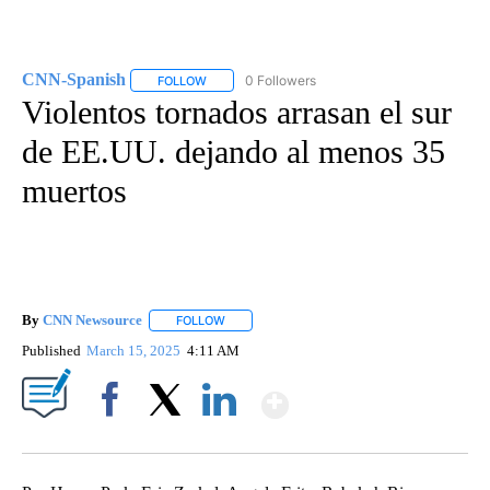
CNN-Spanish
0 Followers
FOLLOW
FOLLOW "CNN-SPANISH" TO RECEIVE NOTIFICA
Violentos tornados arrasan el sur
de EE.UU. dejando al menos 35
muertos
By
CNN Newsource
FOLLOW
FOLLOW "" TO RECEIVE NOTIFICATIONS ABOU
Published
March 15, 2025
4:11 AM
Show More
Facebook
X
LinkedIn