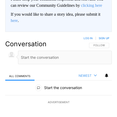
can review our Community Guidelines by
clicking here
If you would like to share a story idea, please submit it
here
.
LOG IN
|
SIGN UP
Conversation
FOLLOW THIS CO
FOLLOW
NEWEST
ALL COMMENTS
All Comments
Start the conversation
ADVERTISEMENT