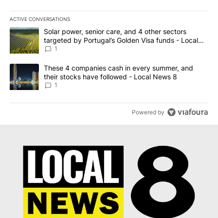
ACTIVE CONVERSATIONS
The following is a list of the most commented articles in the last 7
A trending article titled "Solar power, senior care, and 4 other 
Solar power, senior care, and 4 other sectors
targeted by Portugal’s Golden Visa funds - Local
News 8
1
A trending article titled "These 4 companies cash in every summe
These 4 companies cash in every summer, and
their stocks have followed - Local News 8
1
Powered by