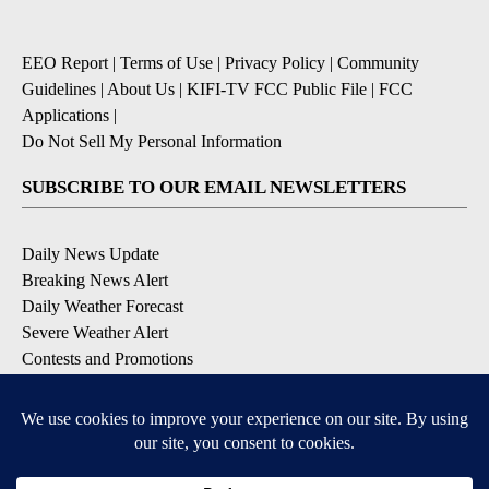
EEO Report
|
Terms of Use
|
Privacy Policy
|
Community
Guidelines
|
About Us
|
KIFI-TV FCC Public File
|
FCC
Applications
|
Do Not Sell My Personal Information
SUBSCRIBE TO OUR EMAIL NEWSLETTERS
Daily News Update
Breaking News Alert
Daily Weather Forecast
Severe Weather Alert
Contests and Promotions
DOWNLOAD OUR APPS
Available for iOS and Android