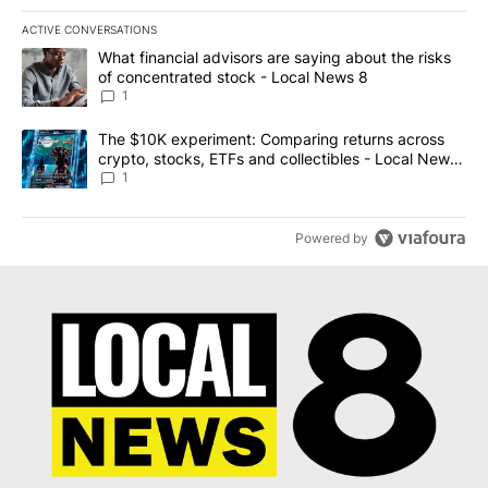
ACTIVE CONVERSATIONS
The following is a list of the most commented articles in the last 7
A trending article titled "What financial advisors are saying abo
What financial advisors are saying about the risks
of concentrated stock - Local News 8
1
A trending article titled "The $10K experiment: Comparing return
The $10K experiment: Comparing returns across
crypto, stocks, ETFs and collectibles - Local News
8
1
Powered by