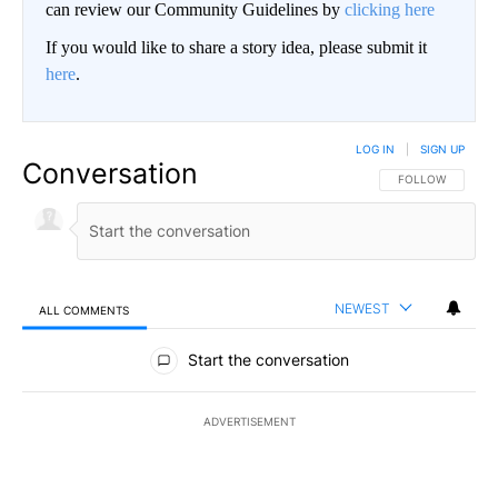
can review our Community Guidelines by
clicking here
If you would like to share a story idea, please submit it
here
.
LOG IN
|
SIGN UP
Conversation
FOLLOW THIS CO
FOLLOW
NEWEST
ALL COMMENTS
All Comments
Start the conversation
ADVERTISEMENT