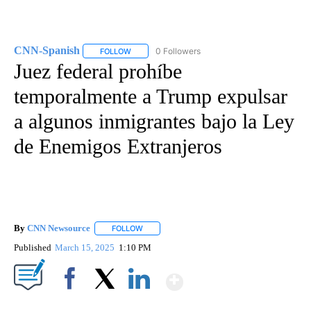
CNN-Spanish
0 Followers
FOLLOW
FOLLOW "CNN-SPANISH" TO RECEIVE NOTIFICA
Juez federal prohíbe
temporalmente a Trump expulsar
a algunos inmigrantes bajo la Ley
de Enemigos Extranjeros
By
CNN Newsource
FOLLOW
FOLLOW "" TO RECEIVE NOTIFICATIONS ABOU
Published
March 15, 2025
1:10 PM
Show More
Facebook
X
LinkedIn