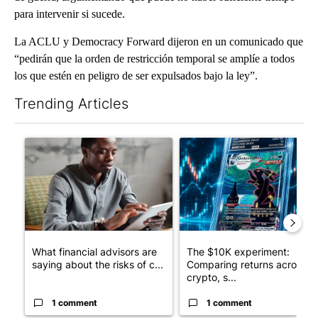
para intervenir si sucede.
La ACLU y Democracy Forward dijeron en un comunicado que
“pedirán que la orden de restricción temporal se amplíe a todos
los que estén en peligro de ser expulsados bajo la ley”.
Trending Articles
The following is a list of the most commented articles in the last 7
A trending article titled "What financial advisors are saying a
A trending article titled "Th
What financial advisors are
The $10K experiment:
saying about the risks of c...
Comparing returns across
crypto, s...
1 comment
1 comment