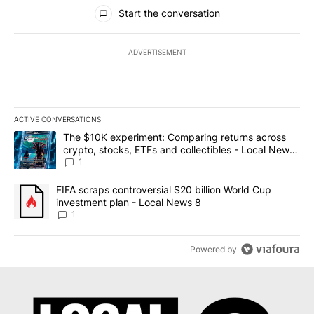
All Comments
Start the conversation
ADVERTISEMENT
ACTIVE CONVERSATIONS
The following is a list of the most commented articles in the last 7
A trending article titled "The $10K experiment: Comparing return
The $10K experiment: Comparing returns across
crypto, stocks, ETFs and collectibles - Local News
8
1
A trending article titled "FIFA scraps controversial $20 billion 
FIFA scraps controversial $20 billion World Cup
investment plan - Local News 8
1
Powered by