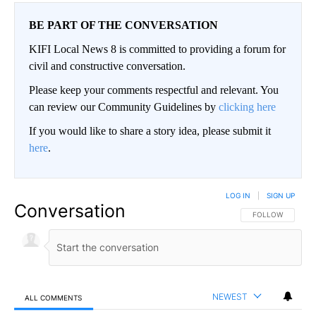
BE PART OF THE CONVERSATION
KIFI Local News 8 is committed to providing a forum for
civil and constructive conversation.
Please keep your comments respectful and relevant. You
can review our Community Guidelines by
clicking here
If you would like to share a story idea, please submit it
here
.
LOG IN
|
SIGN UP
Conversation
FOLLOW THIS CO
FOLLOW
NEWEST
ALL COMMENTS