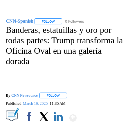
CNN-Spanish
0 Followers
FOLLOW
FOLLOW "CNN-SPANISH" TO RECEIVE NOTIFICA
Banderas, estatuillas y oro por
todas partes: Trump transforma la
Oficina Oval en una galería
dorada
By
CNN Newsource
FOLLOW
FOLLOW "" TO RECEIVE NOTIFICATIONS ABOU
Published
March 16, 2025
11:35 AM
Show More
Facebook
X
LinkedIn