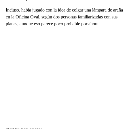
Incluso, había jugado con la idea de colgar una lámpara de araña
en la Oficina Oval, según dos personas familiarizadas con sus
planes, aunque eso parece poco probable por ahora.
A
D
V
E
R
TI
S
E
M
E
N
T