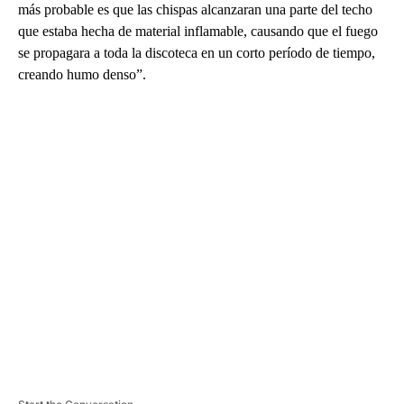
más probable es que las chispas alcanzaran una parte del techo
que estaba hecha de material inflamable, causando que el fuego
se propagara a toda la discoteca en un corto período de tiempo,
creando humo denso”.
A
D
V
E
R
TI
S
E
M
E
N
T