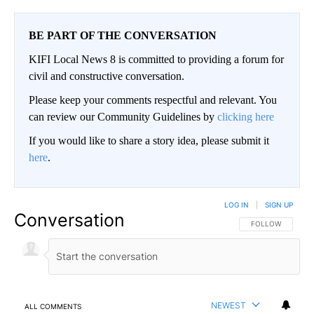
BE PART OF THE CONVERSATION
KIFI Local News 8 is committed to providing a forum for
civil and constructive conversation.
Please keep your comments respectful and relevant. You
can review our Community Guidelines by
clicking here
If you would like to share a story idea, please submit it
here
.
LOG IN
|
SIGN UP
Conversation
FOLLOW THIS CO
FOLLOW
NEWEST
ALL COMMENTS