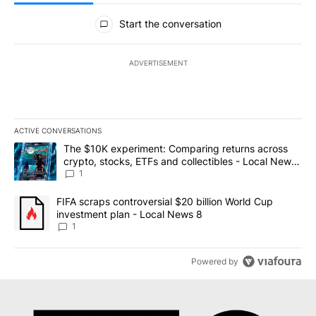
All Comments
Start the conversation
ADVERTISEMENT
ACTIVE CONVERSATIONS
The following is a list of the most commented articles in the last 7
A trending article titled "The $10K experiment: Comparing return
The $10K experiment: Comparing returns across
crypto, stocks, ETFs and collectibles - Local News
8
1
A trending article titled "FIFA scraps controversial $20 billion 
FIFA scraps controversial $20 billion World Cup
investment plan - Local News 8
1
Powered by