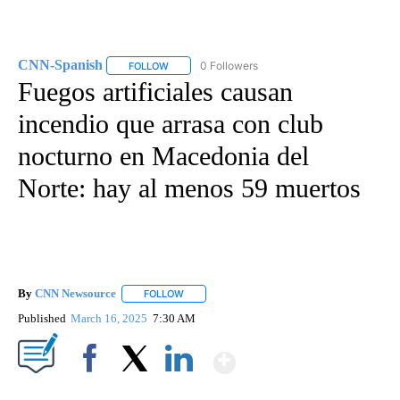
CNN-Spanish
0 Followers
FOLLOW
FOLLOW "CNN-SPANISH" TO RECEIVE NOTIFICA
Fuegos artificiales causan
incendio que arrasa con club
nocturno en Macedonia del
Norte: hay al menos 59 muertos
By
CNN Newsource
FOLLOW
FOLLOW "" TO RECEIVE NOTIFICATIONS ABOU
Published
March 16, 2025
7:30 AM
Show More
Facebook
X
LinkedIn