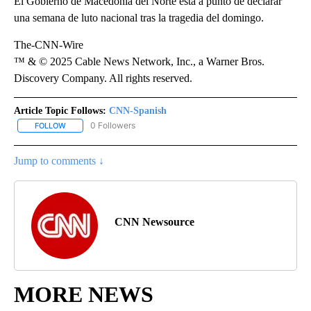
El Gobierno de Macedonia del Norte está a punto de declarar
una semana de luto nacional tras la tragedia del domingo.
The-CNN-Wire
™ & © 2025 Cable News Network, Inc., a Warner Bros.
Discovery Company. All rights reserved.
Article Topic Follows:
CNN-Spanish
0 Followers
FOLLOW
FOLLOW "CNN-SPANISH" TO RECEIVE NOTIFICATIONS ABOUT NEW
Jump to comments ↓
CNN Newsource
MORE NEWS