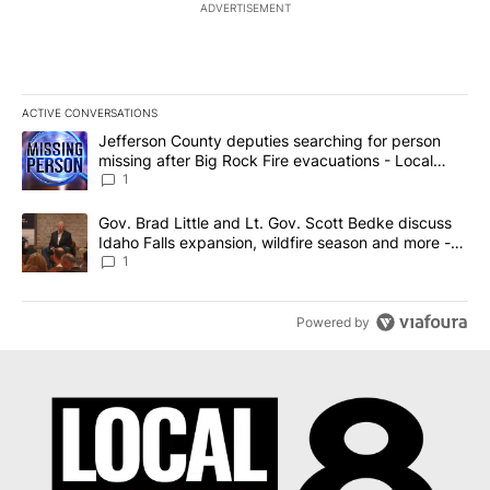
ADVERTISEMENT
ACTIVE CONVERSATIONS
The following is a list of the most commented articles in the last 7
A trending article titled "Jefferson County deputies searching fo
Jefferson County deputies searching for person
missing after Big Rock Fire evacuations - Local
News 8
1
A trending article titled "Gov. Brad Little and Lt. Gov. Scott Be
Gov. Brad Little and Lt. Gov. Scott Bedke discuss
Idaho Falls expansion, wildfire season and more -
Local News 8
1
Powered by