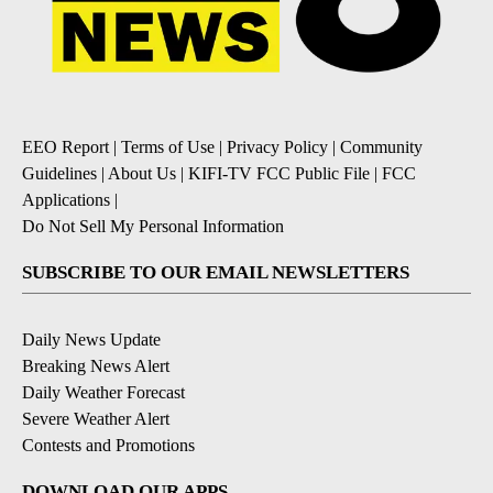
EEO Report
|
Terms of Use
|
Privacy Policy
|
Community
Guidelines
|
About Us
|
KIFI-TV FCC Public File
|
FCC
Applications
|
Do Not Sell My Personal Information
SUBSCRIBE TO OUR EMAIL NEWSLETTERS
Daily News Update
Breaking News Alert
Daily Weather Forecast
Severe Weather Alert
Contests and Promotions
DOWNLOAD OUR APPS