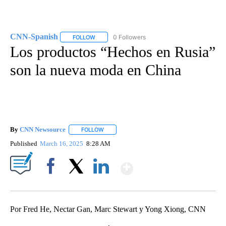
CNN-Spanish
0 Followers
FOLLOW
FOLLOW "CNN-SPANISH" TO RECEIVE NOTIFICA
Los productos “Hechos en Rusia”
son la nueva moda en China
By
CNN Newsource
FOLLOW
FOLLOW "" TO RECEIVE NOTIFICATIONS ABOU
Published
March 16, 2025
8:28 AM
Show More
Facebook
X
LinkedIn
Por Fred He, Nectar Gan, Marc Stewart y Yong Xiong, CNN