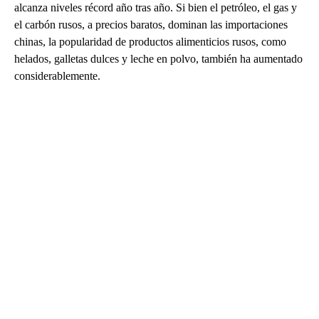
alcanza niveles récord año tras año. Si bien el petróleo, el gas y
el carbón rusos, a precios baratos, dominan las importaciones
chinas, la popularidad de productos alimenticios rusos, como
helados, galletas dulces y leche en polvo, también ha aumentado
considerablemente.
A
D
V
E
R
TI
S
E
M
E
N
T