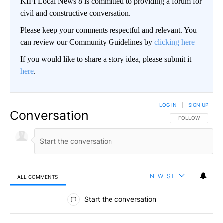
KIFI Local News 8 is committed to providing a forum for
civil and constructive conversation.
Please keep your comments respectful and relevant. You
can review our Community Guidelines by
clicking here
If you would like to share a story idea, please submit it
here
.
LOG IN
|
SIGN UP
Conversation
FOLLOW THIS CO
FOLLOW
NEWEST
ALL COMMENTS
All Comments
Start the conversation