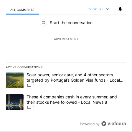
NEWEST
ALL COMMENTS
All Comments
Start the conversation
ADVERTISEMENT
ACTIVE CONVERSATIONS
The following is a list of the most commented articles in the last 7
A trending article titled "Solar power, senior care, and 4 other 
Solar power, senior care, and 4 other sectors
targeted by Portugal’s Golden Visa funds - Local
News 8
1
A trending article titled "These 4 companies cash in every summe
These 4 companies cash in every summer, and
their stocks have followed - Local News 8
1
Powered by