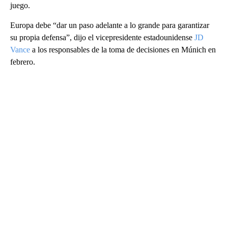
juego.
Europa debe “dar un paso adelante a lo grande para garantizar
su propia defensa”, dijo el vicepresidente estadounidense
JD
Vance
a los responsables de la toma de decisiones en Múnich en
febrero.
A
D
V
E
R
TI
S
E
M
E
N
T