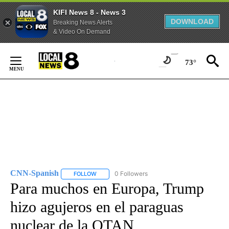
KIFI News 8 - News 3
DOWNLOAD
Breaking News Alerts
& Video On Demand
Skip
to
73°
Content
CNN-Spanish
0 Followers
FOLLOW
FOLLOW "CNN-SPANISH" TO RECEIVE NOTIFICA
Para muchos en Europa, Trump
hizo agujeros en el paraguas
nuclear de la OTAN