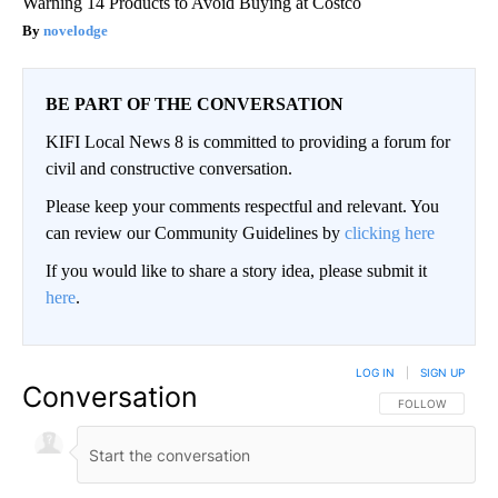
Warning 14 Products to Avoid Buying at Costco
novelodge
BE PART OF THE CONVERSATION
KIFI Local News 8 is committed to providing a forum for
civil and constructive conversation.
Please keep your comments respectful and relevant. You
can review our Community Guidelines by
clicking here
If you would like to share a story idea, please submit it
here
.
LOG IN
|
SIGN UP
Conversation
FOLLOW THIS CO
FOLLOW