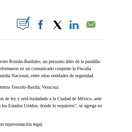
ABOUT NEW PAGES ON "".
Facebook
X
LinkedIn
Email
vier Román-Bardales, un presunto líder de la pandilla
 informaron en un comunicado conjunto la Fiscalía
ardia Nacional, entre otras entidades de seguridad.
retera Teocelo-Baxtla, Veracruz.
os de ley y será trasladado a la Ciudad de México, ante
a los Estados Unidos, donde lo requieren”, se agrega en
on representación legal.