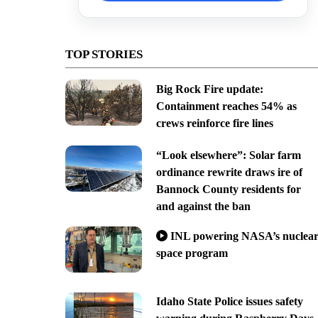
TOP STORIES
Big Rock Fire update:
Containment reaches 54% as
crews reinforce fire lines
“Look elsewhere”: Solar farm
ordinance rewrite draws ire of
Bannock County residents for
and against the ban
INL powering NASA’s nuclea
space program
Idaho State Police issues safety