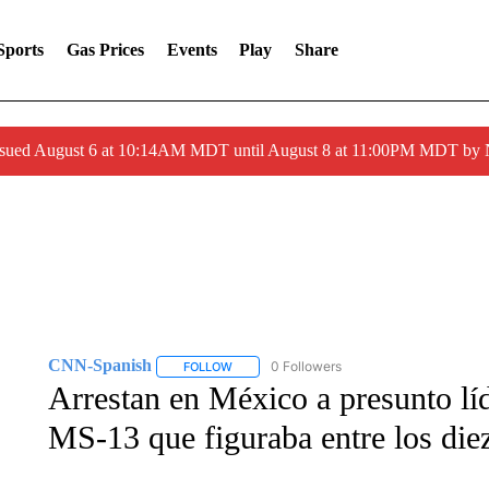
Sports
Gas Prices
Events
Play
Share
ssued August 6 at 10:14AM MDT until August 8 at 11:00PM MDT by
CNN-Spanish
0 Followers
FOLLOW
FOLLOW "CNN-SPANISH" TO RECEIVE NOTI
Arrestan en México a presunto líd
MS-13 que figuraba entre los die