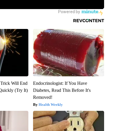
 Trick Will End
Endocrinologist: If You Have
Quickly (Try It)
Diabetes, Read This Before It's
Removed!
Health Weekly