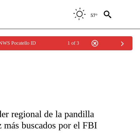
57°
 NWS Pocatello ID
1 of 3
FICATIONS ABOUT NEW PAGES ON "CNN-SPANISH".
er regional de la pandilla
z más buscados por el FBI