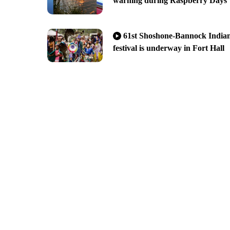
warning during Raspberry Days
61st Shoshone-Bannock India
festival is underway in Fort Hall