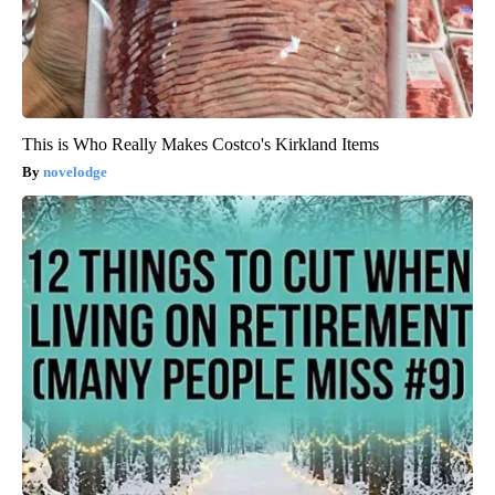
This is Who Really Makes Costco's Kirkland Items
novelodge