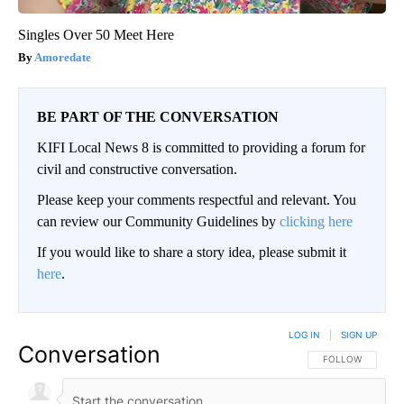
Singles Over 50 Meet Here
Amoredate
BE PART OF THE CONVERSATION
KIFI Local News 8 is committed to providing a forum for
civil and constructive conversation.
Please keep your comments respectful and relevant. You
can review our Community Guidelines by
clicking here
If you would like to share a story idea, please submit it
here
.
LOG IN
|
SIGN UP
Conversation
FOLLOW THIS CO
FOLLOW