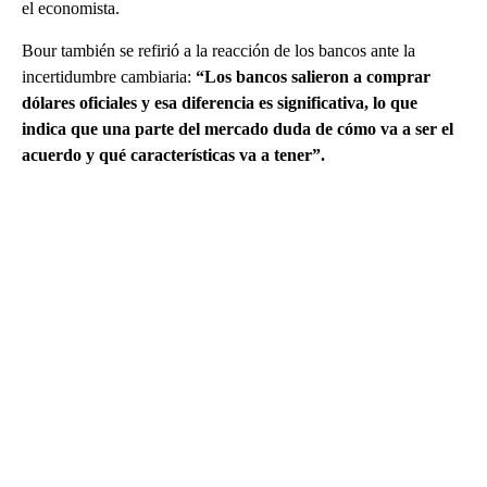
el economista.
Bour también se refirió a la reacción de los bancos ante la
incertidumbre cambiaria:
“Los bancos salieron a comprar
dólares oficiales y esa diferencia es significativa, lo que
indica que una parte del mercado duda de cómo va a ser el
acuerdo y qué características va a tener”.
A
D
V
E
R
TI
S
E
M
E
N
T