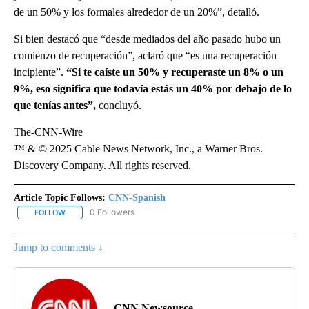
de un 50% y los formales alrededor de un 20%”, detalló.
Si bien destacó que “desde mediados del año pasado hubo un
comienzo de recuperación”, aclaró que “es una recuperación
incipiente”.
“Si te caíste un 50% y recuperaste un 8% o un
9%, eso significa que todavía estás un 40% por debajo de lo
que tenías antes”,
concluyó.
The-CNN-Wire
™ & © 2025 Cable News Network, Inc., a Warner Bros.
Discovery Company. All rights reserved.
Article Topic Follows:
CNN-Spanish
0 Followers
FOLLOW
FOLLOW "CNN-SPANISH" TO RECEIVE NOTIFICATIONS ABOUT NEW
Jump to comments ↓
CNN Newsource