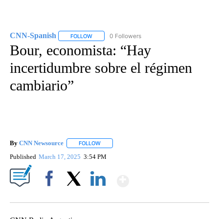
CNN-Spanish
0 Followers
FOLLOW
FOLLOW "CNN-SPANISH" TO RECEIVE NOTIFICA
Bour, economista: “Hay
incertidumbre sobre el régimen
cambiario”
By
CNN Newsource
FOLLOW
FOLLOW "" TO RECEIVE NOTIFICATIONS ABOU
Published
March 17, 2025
3:54 PM
Show More
Facebook
X
LinkedIn