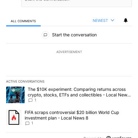
NEWEST
ALL COMMENTS
All Comments
Start the conversation
ADVERTISEMENT
ACTIVE CONVERSATIONS
The following is a list of the most commented articles in the last 7
A trending article titled "The $10K experiment: Comparing return
The $10K experiment: Comparing returns across
crypto, stocks, ETFs and collectibles - Local News
8
1
A trending article titled "FIFA scraps controversial $20 billion 
FIFA scraps controversial $20 billion World Cup
investment plan - Local News 8
1