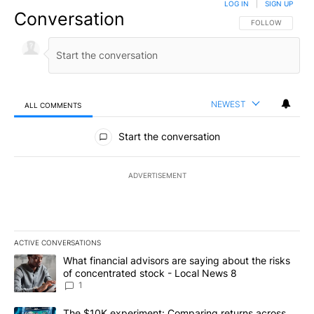
LOG IN
|
SIGN UP
Conversation
FOLLOW THIS CO
FOLLOW
NEWEST
ALL COMMENTS
All Comments
Start the conversation
ADVERTISEMENT
ACTIVE CONVERSATIONS
The following is a list of the most commented articles in the last 7
A trending article titled "What financial advisors are saying abo
What financial advisors are saying about the risks
of concentrated stock - Local News 8
1
A trending article titled "The $10K experiment: Comparing return
The $10K experiment: Comparing returns across