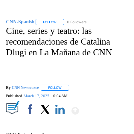
CNN-Spanish
0 Followers
FOLLOW
FOLLOW "CNN-SPANISH" TO RECEIVE NOTIFICA
Cine, series y teatro: las
recomendaciones de Catalina
Dlugi en La Mañana de CNN
By
CNN Newsource
FOLLOW
FOLLOW "" TO RECEIVE NOTIFICATIONS ABOU
Published
March 17, 2025
10:04 AM
Show More
Facebook
X
LinkedIn