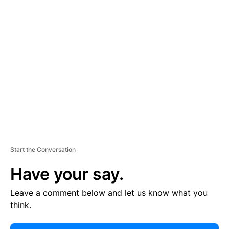
E
R
TI
S
E
M
E
N
T
Start the Conversation
Have your say.
Leave a comment below and let us know what you
think.