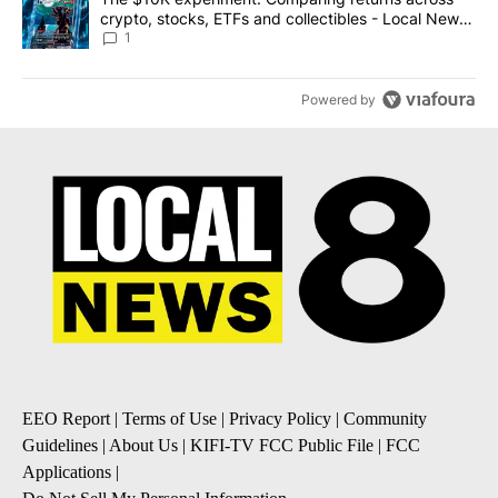
crypto, stocks, ETFs and collectibles - Local News
8
1
Powered by
EEO Report
|
Terms of Use
|
Privacy Policy
|
Community
Guidelines
|
About Us
|
KIFI-TV FCC Public File
|
FCC
Applications
|