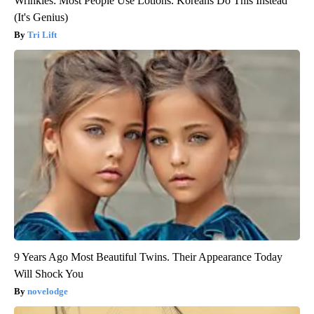
Wrinkles: Most People Use Lotions. Koreans Do This Instead
(It's Genius)
Tri Lift
9 Years Ago Most Beautiful Twins. Their Appearance Today
Will Shock You
novelodge