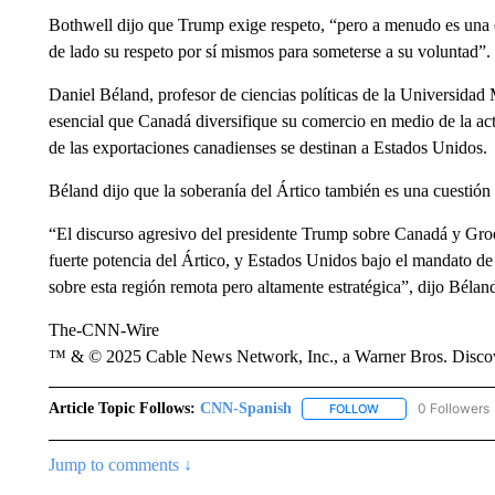
Bothwell dijo que Trump exige respeto, “pero a menudo es una c
de lado su respeto por sí mismos para someterse a su voluntad”.
Daniel Béland, profesor de ciencias políticas de la Universidad
esencial que Canadá diversifique su comercio en medio de la a
de las exportaciones canadienses se destinan a Estados Unidos.
Béland dijo que la soberanía del Ártico también es una cuestión
“El discurso agresivo del presidente Trump sobre Canadá y Gro
fuerte potencia del Ártico, y Estados Unidos bajo el mandato d
sobre esta región remota pero altamente estratégica”, dijo Bélan
The-CNN-Wire
™ & © 2025 Cable News Network, Inc., a Warner Bros. Discove
Article Topic Follows:
CNN-Spanish
0 Followers
FOLLOW
FOLLOW "CNN-SPAN
Jump to comments ↓