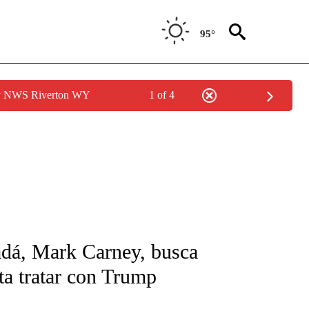
95°
by NWS Riverton WY
1 of 4
FICATIONS ABOUT NEW PAGES ON "CNN-SPANISH".
adá, Mark Carney, busca
ta tratar con Trump