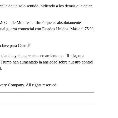
alle de un solo sentido, pidiendo a los demás que dejen
 McGill de Montreal, afirmó que es absolutamente
ctual guerra comercial con Estados Unidos. Más del 75 %
 clave para Canadá.
enlandia y el aparente acercamiento con Rusia, una
e Trump han aumentado la ansiedad sobre nuestro control
d.
ry Company. All rights reserved.
ISH" TO RECEIVE NOTIFICATIONS ABOUT NEW PAGES ON "CNN-SPANISH".