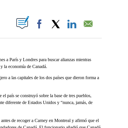
ABOUT NEW PAGES ON "".
Facebook
X
LinkedIn
Email
es a París y Londres para buscar alianzas mientras
a y la economía de Canadá.
ero a las capitales de los dos países que dieron forma a
 el país se construyó sobre la base de tres pueblos,
nte diferente de Estados Unidos y “nunca, jamás, de
n antes de recoger a Carney en Montreal y afirmó que el
s fundadores de Canadá. El funcionario añadió que Canadá