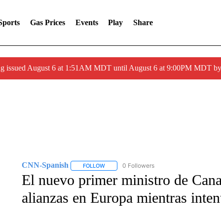
Sports
Gas Prices
Events
Play
Share
ng issued August 6 at 1:51AM MDT until August 6 at 9:00PM MDT 
CNN-Spanish
0 Followers
FOLLOW
FOLLOW "CNN-SPANISH" TO RECEIVE NOTI
El nuevo primer ministro de Can
alianzas en Europa mientras inten