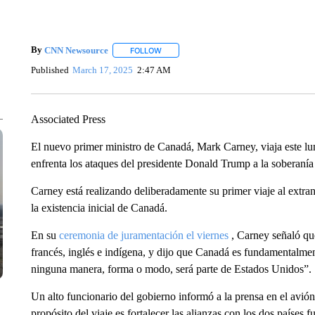
By
CNN Newsource
FOLLOW
FOLLOW "" TO RECEIVE NOTIFICATIONS 
Published
March 17, 2025
2:47 AM
Associated Press
El nuevo primer ministro de Canadá, Mark Carney, viaja este lun
enfrenta los ataques del presidente Donald Trump a la soberaní
Carney está realizando deliberadamente su primer viaje al extranj
la existencia inicial de Canadá.
En su
ceremonia de juramentación el viernes
, Carney señaló que
francés, inglés e indígena, y dijo que Canadá es fundamentalme
ninguna manera, forma o modo, será parte de Estados Unidos”.
Un alto funcionario del gobierno informó a la prensa en el avió
propósito del viaje es fortalecer las alianzas con los dos paíse