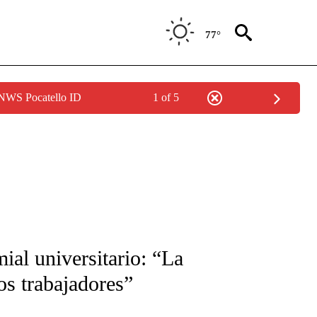
77°
 NWS Pocatello ID
1 of 5
FICATIONS ABOUT NEW PAGES ON "CNN-SPANISH".
ial universitario: “La
os trabajadores”