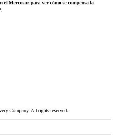
r en el Mercosur para ver cómo se compensa la
”
.
ry Company. All rights reserved.
ISH" TO RECEIVE NOTIFICATIONS ABOUT NEW PAGES ON "CNN-SPANISH".