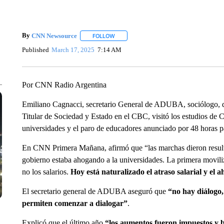
By
CNN Newsource
FOLLOW
FOLLOW "" TO RECEIVE NOTIFICATIONS 
Published
March 17, 2025
7:14 AM
Por CNN Radio Argentina
Emiliano Cagnacci, secretario General de ADUBA, sociólogo, d
Titular de Sociedad y Estado en el CBC, visitó los estudios de C
universidades y el paro de educadores anunciado por 48 horas 
En CNN Primera Mañana, afirmó que “las marchas dieron result
gobierno estaba ahogando a la universidades. La primera movili
no los salarios.
Hoy está naturalizado el atraso salarial y el 
El secretario general de ADUBA aseguró que
“no hay diálogo,
permiten comenzar a dialogar”
.
Explicó que el último año
“los aumentos fueron impuestos y ba