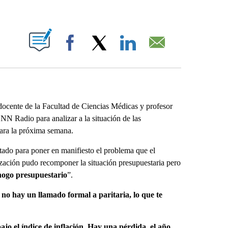
ABOUT NEW PAGES ON "".
Facebook
X
LinkedIn
Email
ocente de la Facultad de Ciencias Médicas y profesor
NN Radio para analizar a la situación de las
para la próxima semana.
ado para poner en manifiesto el problema que el
zación pudo recomponer la situación presupuestaria pero
ahogo presupuestario
”.
 no hay un llamado formal a paritaria, lo que te
jo el índice de inflación. Hay una pérdida, el año