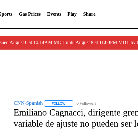
Sports
Gas Prices
Events
Play
Share
ssued August 6 at 10:14AM MDT until August 8 at 11:00PM MDT by
CNN-Spanish
0 Followers
FOLLOW
FOLLOW "CNN-SPANISH" TO RECEIVE NOTI
Emiliano Cagnacci, dirigente grem
variable de ajuste no pueden ser l