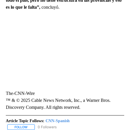
todo el país, pero no tiene estructura en las provincias y eso
es lo que le falta”,
concluyó.
The-CNN-Wire
™ & © 2025 Cable News Network, Inc., a Warner Bros.
Discovery Company. All rights reserved.
Article Topic Follows:
CNN-Spanish
0 Followers
FOLLOW
FOLLOW "CNN-SPANISH" TO RECEIVE NOTIFICATIONS ABOUT NEW