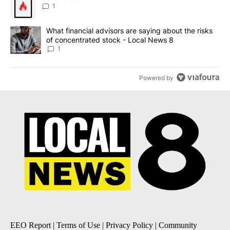
1
A trending article titled "What financial advisors are saying abo
What financial advisors are saying about the risks
of concentrated stock - Local News 8
1
Powered by
EEO Report
|
Terms of Use
|
Privacy Policy
|
Community