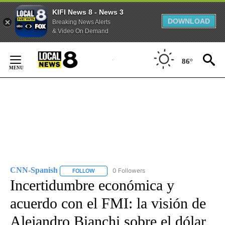
KIFI News 8 - News 3
DOWNLOAD
Breaking News Alerts
& Video On Demand
Skip
to
86°
Content
CNN-Spanish
0 Followers
FOLLOW
FOLLOW "CNN-SPANISH" TO RECEIVE NOTIFICA
Incertidumbre económica y
acuerdo con el FMI: la visión de
Alejandro Bianchi sobre el dólar