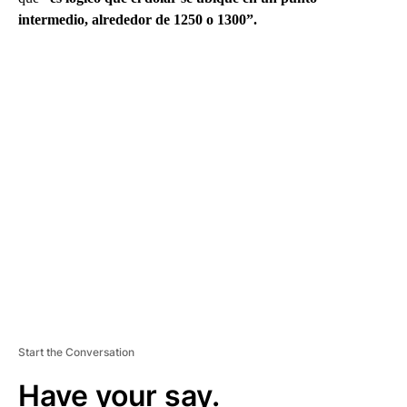
intermedio, alrededor de 1250 o 1300”.
A
D
V
E
R
TI
S
E
M
E
N
T
Start the Conversation
Have your say.