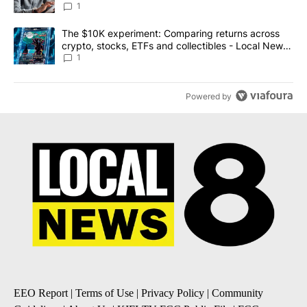
1
A trending article titled "The $10K experiment: Comparing return
The $10K experiment: Comparing returns across
crypto, stocks, ETFs and collectibles - Local News
8
1
Powered by
EEO Report
|
Terms of Use
|
Privacy Policy
|
Community