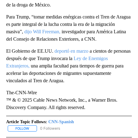
de la droga de México.
Para Trump, “tomar medidas enérgicas contra el Tren de Aragua
es parte integral de la lucha contra la era de la migración
masiva”,
dijo Will Freeman,
investigador para América Latina
del Consejo de Relaciones Exteriores, a CNN.
El Gobierno de EE.UU.
deportó en marzo
a cientos de personas
después de que Trump invocara la
Ley de Enemigos
Extranjeros,
una amplia facultad para tiempos de guerra para
acelerar las deportaciones de migrantes supuestamente
vinculados al Tren de Aragua.
The-CNN-Wire
™ & © 2025 Cable News Network, Inc., a Warner Bros.
Discovery Company. All rights reserved.
Article Topic Follows:
CNN-Spanish
0 Followers
FOLLOW
FOLLOW "CNN-SPANISH" TO RECEIVE NOTIFICATIONS ABOUT NEW