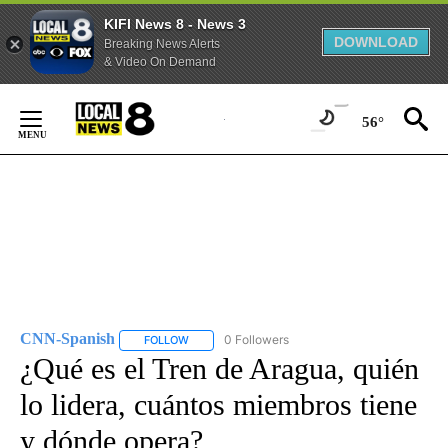
KIFI News 8 - News 3
DOWNLOAD
Breaking News Alerts
& Video On Demand
Skip
to
56°
Content
CNN-Spanish
0 Followers
FOLLOW
FOLLOW "CNN-SPANISH" TO RECEIVE NOTIFICA
¿Qué es el Tren de Aragua, quién
lo lidera, cuántos miembros tiene
y dónde opera?