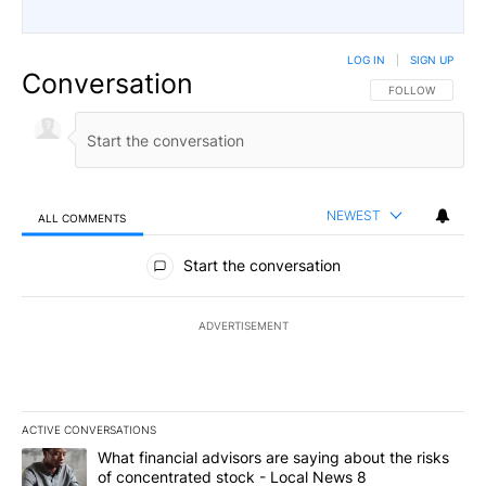
LOG IN
|
SIGN UP
Conversation
FOLLOW THIS CO
FOLLOW
NEWEST
ALL COMMENTS
All Comments
Start the conversation
ADVERTISEMENT
ACTIVE CONVERSATIONS
The following is a list of the most commented articles in the last 7
A trending article titled "What financial advisors are saying abo
What financial advisors are saying about the risks
of concentrated stock - Local News 8