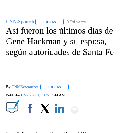
CNN-Spanish
0 Followers
FOLLOW
FOLLOW "CNN-SPANISH" TO RECEIVE NOTIFICA
Así fueron los últimos días de
Gene Hackman y su esposa,
según autoridades de Santa Fe
By
CNN Newsource
FOLLOW
FOLLOW "" TO RECEIVE NOTIFICATIONS ABOU
Published
March 18, 2025
7:44 AM
Show More
Facebook
X
LinkedIn