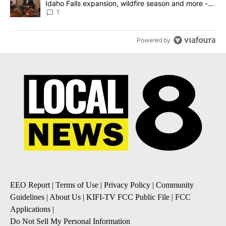
Idaho Falls expansion, wildfire season and more -
Local News 8
1
Powered by
EEO Report
|
Terms of Use
|
Privacy Policy
|
Community
Guidelines
|
About Us
|
KIFI-TV FCC Public File
|
FCC
Applications
|
Do Not Sell My Personal Information