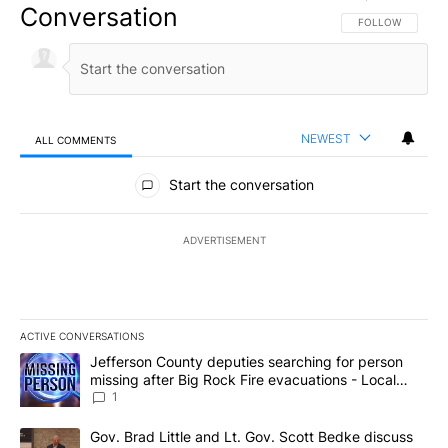
Conversation
FOLLOW THIS CO
FOLLOW
NEWEST
ALL COMMENTS
All Comments
Start the conversation
ADVERTISEMENT
ACTIVE CONVERSATIONS
The following is a list of the most commented articles in the last 7
A trending article titled "Jefferson County deputies searching fo
Jefferson County deputies searching for person
missing after Big Rock Fire evacuations - Local
News 8
1
A trending article titled "Gov. Brad Little and Lt. Gov. Scott Be
Gov. Brad Little and Lt. Gov. Scott Bedke discuss