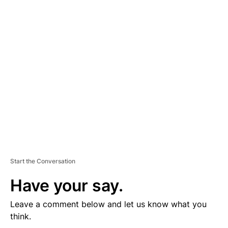
D
V
E
R
TI
S
E
M
E
N
T
Start the Conversation
Have your say.
Leave a comment below and let us know what you
think.