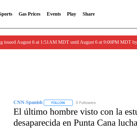
Sports
Gas Prices
Events
Play
Share
ng issued August 6 at 1:51AM MDT until August 6 at 9:00PM MDT 
CNN-Spanish
0 Followers
FOLLOW
FOLLOW "CNN-SPANISH" TO RECEIVE NOTI
El último hombre visto con la es
desaparecida en Punta Cana lucha c