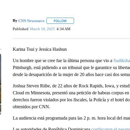
By
CNN Newsource
FOLLOW
FOLLOW "" TO RECEIVE NOTIFICATIONS 
Published
March 18, 2025
4:34 AM
Karina Tsui y Jessica Hasbun
Un hombre que se cree fue la última persona que vio a
Sudiksha
Pittsburgh, está pidiendo a un tribunal que le garantice su libert
desde la desaparición de la mujer de 20 años hace casi dos sema
Joshua Steven Riibe, de 22 años de Rock Rapids, Iowa, y estudia
Cloud en Minnesota, presentó una petición de habeas corpus en
derechos fueron violados por los fiscales, la Policía y el hotel
obtenidos por CNN.
La audiencia está programada para las 2 p. m. hora local del ma
Las autoridades de República Dominicana
confiscaron el pasapo