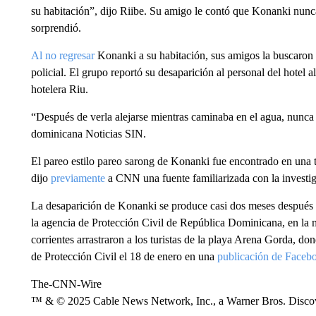
su habitación”, dijo Riibe. Su amigo le contó que Konanki nunca 
sorprendió.
Al no regresar
Konanki a su habitación, sus amigos la buscaron a
policial. El grupo reportó su desaparición al personal del hotel a
hotelera Riu.
“Después de verla alejarse mientras caminaba en el agua, nunca la
dominicana Noticias SIN.
El pareo estilo pareo sarong de Konanki fue encontrado en una t
dijo
previamente
a CNN una fuente familiarizada con la investig
La desaparición de Konanki se produce casi dos meses después 
la agencia de Protección Civil de República Dominicana, en la 
corrientes arrastraron a los turistas de la playa Arena Gorda, d
de Protección Civil el 18 de enero en una
publicación de Faceb
The-CNN-Wire
™ & © 2025 Cable News Network, Inc., a Warner Bros. Discove