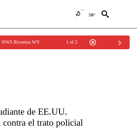
50°
by NWS Riverton WY
1 of 2
FICATIONS ABOUT NEW PAGES ON "CNN-SPANISH".
tudiante de EE.UU.
ontra el trato policial