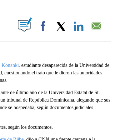
ABOUT NEW PAGES ON "".
Facebook
X
LinkedIn
Email
 Konanki,
estudiante desaparecida de la Universidad de
ad, cuestionando el trato que le dieron las autoridades
nas.
nte de último año de la Universidad Estatal de St.
 un tribunal de República Dominicana, alegando que sus
 donde se hospedaba, según documentos judiciales
rtes, según los documentos.
rte de Riibe
, dijo a CNN una fuente cercana a la