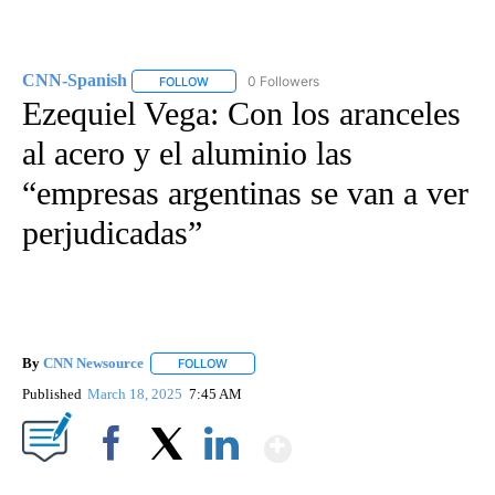
CNN-Spanish
0 Followers
FOLLOW
FOLLOW "CNN-SPANISH" TO RECEIVE NOTIFICA
Ezequiel Vega: Con los aranceles
al acero y el aluminio las
“empresas argentinas se van a ver
perjudicadas”
By
CNN Newsource
FOLLOW
FOLLOW "" TO RECEIVE NOTIFICATIONS ABOU
Published
March 18, 2025
7:45 AM
Show More
Facebook
X
LinkedIn