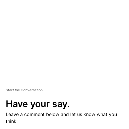
V
E
R
TI
S
E
M
E
N
T
Start the Conversation
Have your say.
Leave a comment below and let us know what you
think.