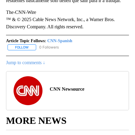
residentes básicamente solo tienen que salir para ir a trabajar.
The-CNN-Wire
™ & © 2025 Cable News Network, Inc., a Warner Bros.
Discovery Company. All rights reserved.
Article Topic Follows:
CNN-Spanish
0 Followers
FOLLOW
FOLLOW "CNN-SPANISH" TO RECEIVE NOTIFICATIONS ABOUT NEW
Jump to comments ↓
CNN Newsource
MORE NEWS