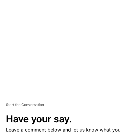
A
D
V
E
R
TI
S
E
M
E
N
T
Start the Conversation
Have your say.
Leave a comment below and let us know what you