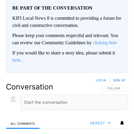
BE PART OF THE CONVERSATION
KIFI Local News 8 is committed to providing a forum for
civil and constructive conversation.
Please keep your comments respectful and relevant. You
can review our Community Guidelines by
clicking here
If you would like to share a story idea, please submit it
here
.
LOG IN
|
SIGN UP
Conversation
FOLLOW THIS CO
FOLLOW
NEWEST
ALL COMMENTS
All Comments