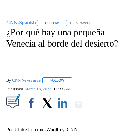
CNN-Spanish
0 Followers
FOLLOW
FOLLOW "CNN-SPANISH" TO RECEIVE NOTIFICA
¿Por qué hay una pequeña
Venecia al borde del desierto?
By
CNN Newsource
FOLLOW
FOLLOW "" TO RECEIVE NOTIFICATIONS ABOU
Published
March 18, 2025
11:35 AM
Show More
Facebook
X
LinkedIn
Por Ulrike Lemmin-Woolfrey, CNN