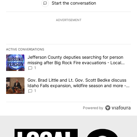
Start the conversation
ADVERTISEMENT
ACTIVE CONVERSATIONS
The following is a list of the most commented articles in the last 7
A trending article titled "Jefferson County deputies searching fo
Jefferson County deputies searching for person
missing after Big Rock Fire evacuations - Local
News 8
1
A trending article titled "Gov. Brad Little and Lt. Gov. Scott Be
Gov. Brad Little and Lt. Gov. Scott Bedke discuss
Idaho Falls expansion, wildfire season and more -
Local News 8
1
Powered by