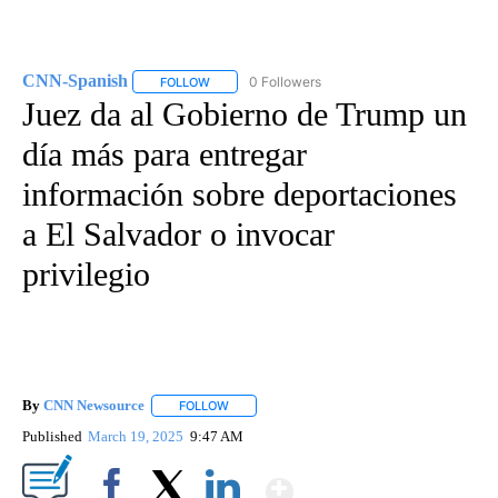
CNN-Spanish
0 Followers
FOLLOW
FOLLOW "CNN-SPANISH" TO RECEIVE NOTIFICA
Juez da al Gobierno de Trump un
día más para entregar
información sobre deportaciones
a El Salvador o invocar
privilegio
By
CNN Newsource
FOLLOW
FOLLOW "" TO RECEIVE NOTIFICATIONS ABOU
Published
March 19, 2025
9:47 AM
Show More