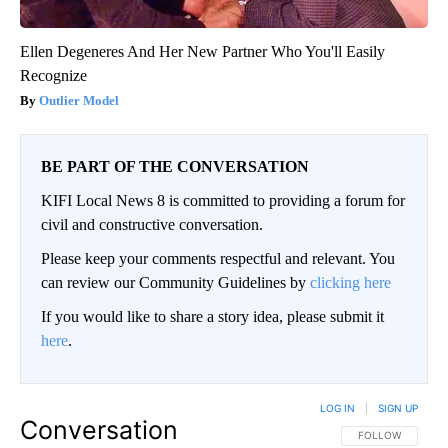
Ellen Degeneres And Her New Partner Who You'll Easily
Recognize
Outlier Model
BE PART OF THE CONVERSATION
KIFI Local News 8 is committed to providing a forum for
civil and constructive conversation.
Please keep your comments respectful and relevant. You
can review our Community Guidelines by
clicking here
If you would like to share a story idea, please submit it
here
.
LOG IN
|
SIGN UP
Conversation
FOLLOW THIS CO
FOLLOW