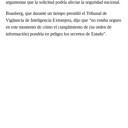
argumentar que la solicitud podría afectar la seguridad nacional.
Boasberg, que durante un tiempo presidió el Tribunal de
Vigilancia de Inteligencia Extranjera, dijo que “no estaba seguro
en este momento de cómo el cumplimiento de (su orden de
información) pondría en peligro los secretos de Estado”.
A
D
V
E
R
TI
S
E
M
E
N
T