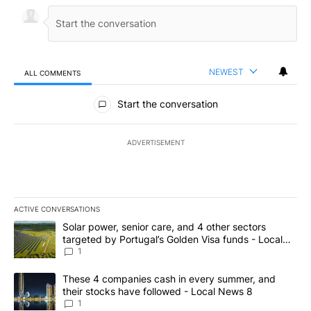
NEWEST
ALL COMMENTS
All Comments
Start the conversation
ADVERTISEMENT
ACTIVE CONVERSATIONS
The following is a list of the most commented articles in the last 7
A trending article titled "Solar power, senior care, and 4 other 
Solar power, senior care, and 4 other sectors
targeted by Portugal’s Golden Visa funds - Local
News 8
1
A trending article titled "These 4 companies cash in every summe
These 4 companies cash in every summer, and
their stocks have followed - Local News 8
1