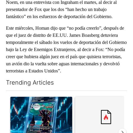
Noem, en una entrevista con Ingraham el martes, al decir al
presentador de Fox que los dos “han hecho un trabajo
fantástico” en los esfuerzos de deportación del Gobierno.
Este miércoles, Homan dijo que “no podía creerlo”, después de
que el juez de distrito de EE.UU. James Boasberg detuviera
temporalmente el sábado los vuelos de deportación del Gobierno
bajo la Ley de Enemigos Extranjeros, al decir a Fox: “No podía
creer que hubiera algún juez en el país que quisiera terroristas,
un avión dio la vuelta sobre aguas internacionales y devolvió
terroristas a Estados Unidos”.
Trending Articles
The following is a list of the most commented articles in the last 7
A trending article titled "The $10K experiment: Comparing retu
A trending article titled "FI