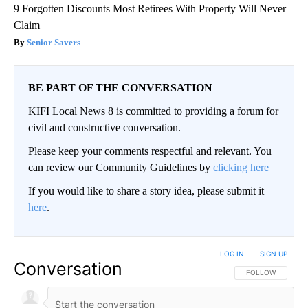
9 Forgotten Discounts Most Retirees With Property Will Never
Claim
Senior Savers
BE PART OF THE CONVERSATION
KIFI Local News 8 is committed to providing a forum for
civil and constructive conversation.
Please keep your comments respectful and relevant. You
can review our Community Guidelines by
clicking here
If you would like to share a story idea, please submit it
here
.
LOG IN
|
SIGN UP
Conversation
FOLLOW THIS CO
FOLLOW