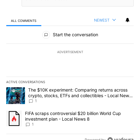
NEWEST
ALL COMMENTS
All Comments
Start the conversation
ADVERTISEMENT
ACTIVE CONVERSATIONS
The following is a list of the most commented articles in the last 7
A trending article titled "The $10K experiment: Comparing return
The $10K experiment: Comparing returns across
crypto, stocks, ETFs and collectibles - Local News
8
1
A trending article titled "FIFA scraps controversial $20 billion 
FIFA scraps controversial $20 billion World Cup
investment plan - Local News 8
1
Powered by