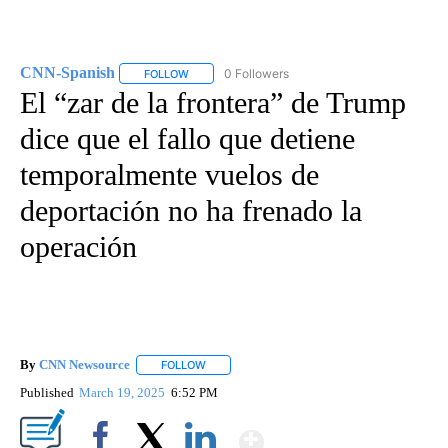
CNN-Spanish
0 Followers
FOLLOW
FOLLOW "CNN-SPANISH" TO RECEIVE NOTIFICA
El “zar de la frontera” de Trump
dice que el fallo que detiene
temporalmente vuelos de
deportación no ha frenado la
operación
By
CNN Newsource
FOLLOW
FOLLOW "" TO RECEIVE NOTIFICATIONS ABOU
Published
March 19, 2025
6:52 PM
Show More