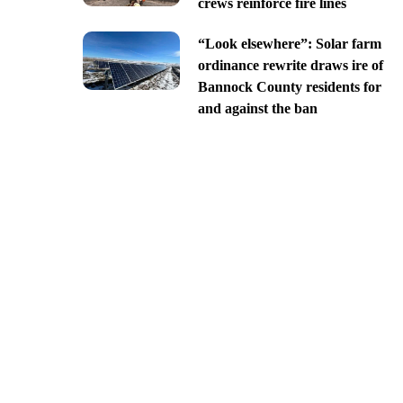
crews reinforce fire lines
“Look elsewhere”: Solar farm
ordinance rewrite draws ire of
Bannock County residents for
and against the ban