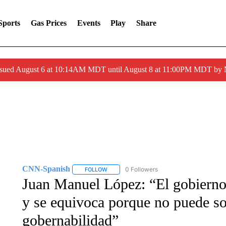
Sports
Gas Prices
Events
Play
Share
ssued August 6 at 10:14AM MDT until August 8 at 11:00PM MDT by
CNN-Spanish
0 Followers
FOLLOW
FOLLOW "CNN-SPANISH" TO RECEIVE NOTI
Juan Manuel López: “El gobierno
y se equivoca porque no puede so
gobernabilidad”