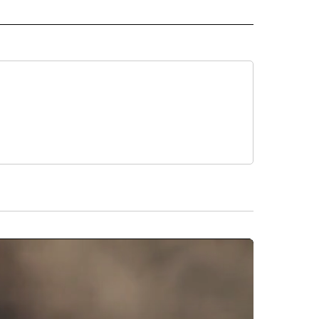
ISH" TO RECEIVE NOTIFICATIONS ABOUT NEW PAGES ON "CNN-SPANISH".