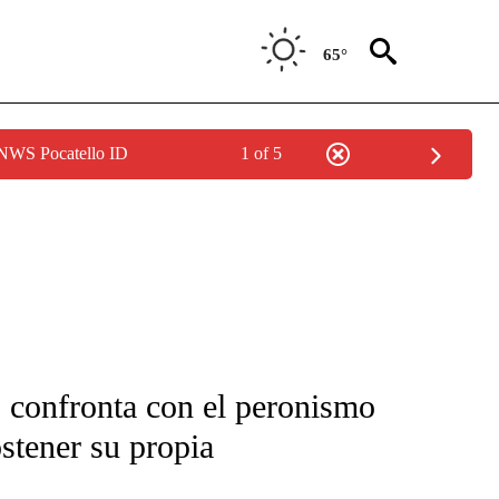
65°
 NWS Pocatello ID
1 of 5
FICATIONS ABOUT NEW PAGES ON "CNN-SPANISH".
 confronta con el peronismo
stener su propia