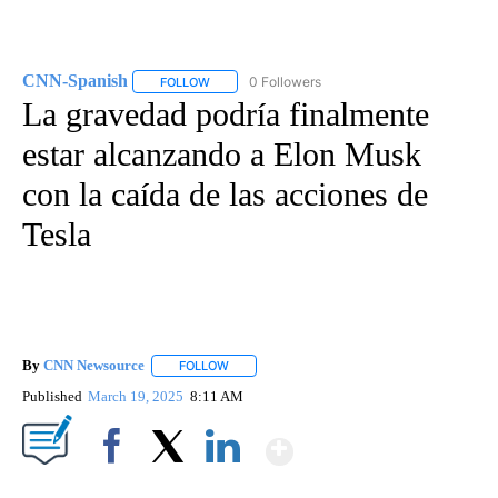
CNN-Spanish
0 Followers
FOLLOW
FOLLOW "CNN-SPANISH" TO RECEIVE NOTIFICA
La gravedad podría finalmente
estar alcanzando a Elon Musk
con la caída de las acciones de
Tesla
By
CNN Newsource
FOLLOW
FOLLOW "" TO RECEIVE NOTIFICATIONS ABOU
Published
March 19, 2025
8:11 AM
Show More
Facebook
X
LinkedIn