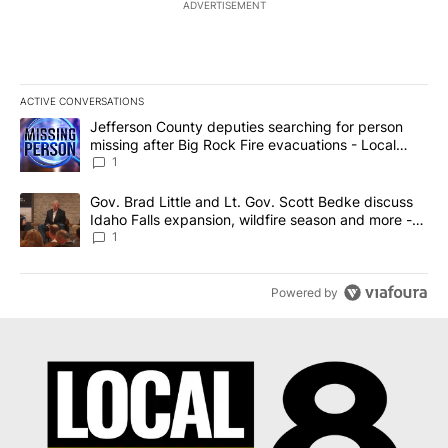
ADVERTISEMENT
ACTIVE CONVERSATIONS
The following is a list of the most commented articles in the last 7
A trending article titled "Jefferson County deputies searching fo
Jefferson County deputies searching for person
missing after Big Rock Fire evacuations - Local
News 8
1
A trending article titled "Gov. Brad Little and Lt. Gov. Scott Be
Gov. Brad Little and Lt. Gov. Scott Bedke discuss
Idaho Falls expansion, wildfire season and more -
Local News 8
1
Powered by