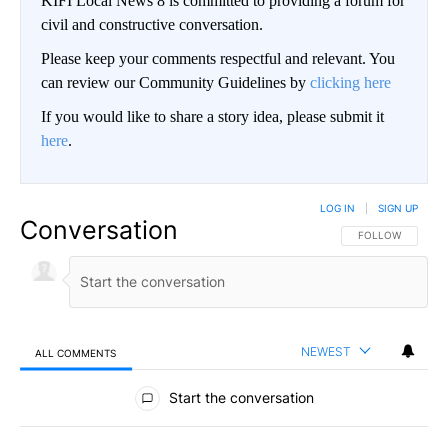
KIFI Local News 8 is committed to providing a forum for
civil and constructive conversation.
Please keep your comments respectful and relevant. You
can review our Community Guidelines by
clicking here
If you would like to share a story idea, please submit it
here
.
LOG IN
|
SIGN UP
Conversation
FOLLOW THIS CO
FOLLOW
NEWEST
ALL COMMENTS
All Comments
Start the conversation