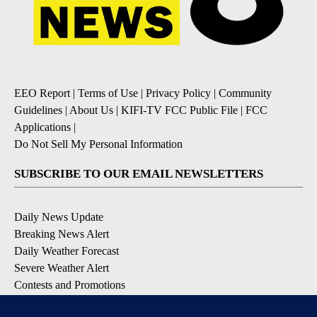
EEO Report
|
Terms of Use
|
Privacy Policy
|
Community
Guidelines
|
About Us
|
KIFI-TV FCC Public File
|
FCC
Applications
|
Do Not Sell My Personal Information
SUBSCRIBE TO OUR EMAIL NEWSLETTERS
Daily News Update
Breaking News Alert
Daily Weather Forecast
Severe Weather Alert
Contests and Promotions
DOWNLOAD OUR APPS