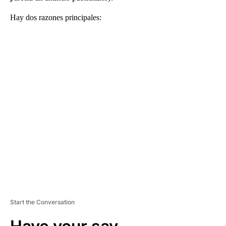
Hay dos razones principales:
A
D
V
E
R
TI
S
E
M
E
N
T
Start the Conversation