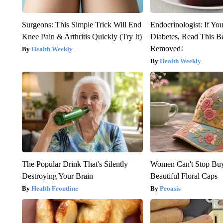
Surgeons: This Simple Trick Will End
Endocrinologist: If Yo
Knee Pain & Arthritis Quickly (Try It)
Diabetes, Read This Be
Removed!
Health Weekly
Health Weekly
The Popular Drink That's Silently
Women Can't Stop Bu
Destroying Your Brain
Beautiful Floral Caps
Health Frontline
Peoasis