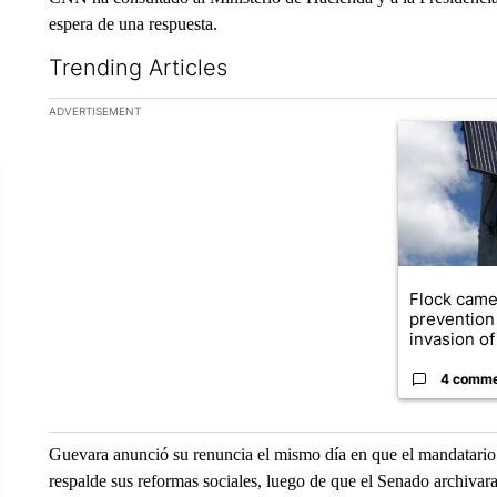
espera de una respuesta.
Trending Articles
The following is a list of the most commented articles in the la
ADVERTISEMENT
A trending ar
Flock came
prevention 
invasion of 
4 comm
Guevara anunció su renuncia el mismo día en que el mandatar
respalde sus reformas sociales, luego de que el Senado archivara