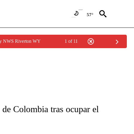
57°
 by NWS Riverton WY
1 of 11
FICATIONS ABOUT NEW PAGES ON "CNN-SPANISH".
 de Colombia tras ocupar el