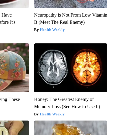
u Have
Neuropathy is Not From Low Vitamin
fore It's
B (Meet The Real Enemy)
Health Weekly
ying These
Honey: The Greatest Enemy of
Memory Loss (See How to Use It)
Health Weekly