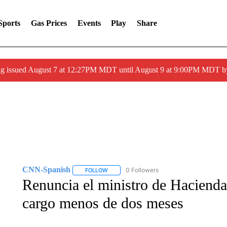
Sports
Gas Prices
Events
Play
Share
ng issued August 7 at 12:27PM MDT until August 9 at 9:00PM MDT
CNN-Spanish
0 Followers
FOLLOW
FOLLOW "CNN-SPANISH" TO RECEIVE NOTI
Renuncia el ministro de Hacienda
cargo menos de dos meses