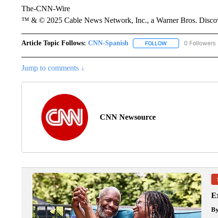
The-CNN-Wire
™ & © 2025 Cable News Network, Inc., a Warner Bros. Discove
Article Topic Follows:
CNN-Spanish
0 Followers
FOLLOW
FOLLOW "CNN-SPAN
Jump to comments ↓
CNN Newsource
Ex
B