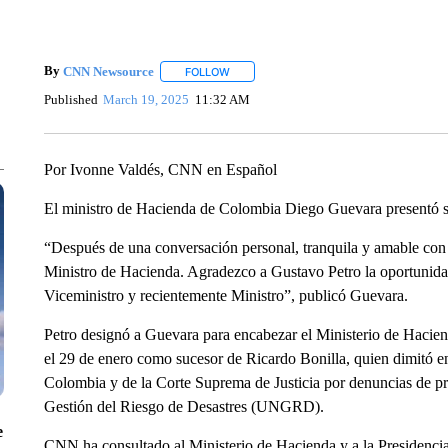
By
CNN Newsource
FOLLOW
FOLLOW "" TO RECEIVE NOTIFICATIONS 
Published
March 19, 2025
11:32 AM
Por Ivonne Valdés, CNN en Español
El ministro de Hacienda de Colombia Diego Guevara presentó s
“Después de una conversación personal, tranquila y amable con e
Ministro de Hacienda. Agradezco a Gustavo Petro la oportunida
Viceministro y recientemente Ministro”, publicó Guevara.
Petro designó a Guevara para encabezar el Ministerio de Hacien
el 29 de enero como sucesor de Ricardo Bonilla, quien dimitó en
Colombia y de la Corte Suprema de Justicia por denuncias de pr
Gestión del Riesgo de Desastres (UNGRD).
e
CNN ha consultado al Ministerio de Hacienda y a la Presidencia