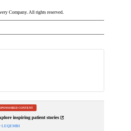
ry Company. All rights reserved.
ISH" TO RECEIVE NOTIFICATIONS ABOUT NEW PAGES ON "CNN-SPANISH".
SPONSORED CONTENT
plore inspiring patient stories
y
LEQEMBI