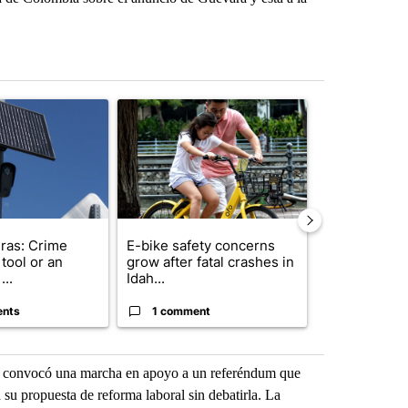
st 7 days.
ticle titled "Flock cameras: Crime prevention tool or an invasion of 
A trending article titled "E-bike safety concerns
A trending arti
ras: Crime
E-bike safety concerns
Suspect, pas
tool or an
grow after fatal crashes in
after wrong
...
Idah...
I-15...
ents
1 comment
1 commen
io convocó una marcha en apoyo a un referéndum que
 su propuesta de reforma laboral sin debatirla. La