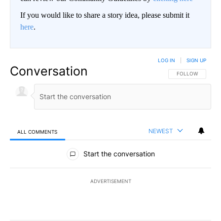
If you would like to share a story idea, please submit it
here
.
LOG IN
|
SIGN UP
Conversation
FOLLOW THIS CO
FOLLOW
NEWEST
ALL COMMENTS
All Comments
Start the conversation
ADVERTISEMENT