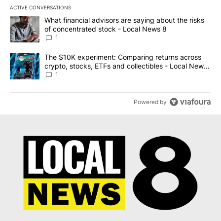
ACTIVE CONVERSATIONS
The following is a list of the most commented articles in the last 7
A trending article titled "What financial advisors are saying abo
What financial advisors are saying about the risks
of concentrated stock - Local News 8
1
A trending article titled "The $10K experiment: Comparing return
The $10K experiment: Comparing returns across
crypto, stocks, ETFs and collectibles - Local News
8
1
Powered by