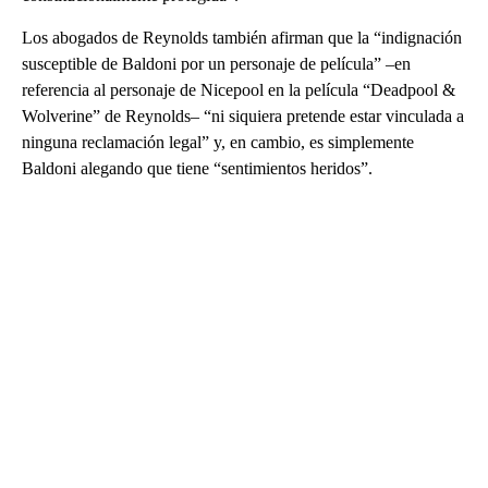
Los abogados de Reynolds también afirman que la “indignación
susceptible de Baldoni por un personaje de película” –en
referencia al personaje de Nicepool en la película “Deadpool &
Wolverine” de Reynolds– “ni siquiera pretende estar vinculada a
ninguna reclamación legal” y, en cambio, es simplemente
Baldoni alegando que tiene “sentimientos heridos”.
A
D
V
E
R
TI
S
E
M
E
N
T