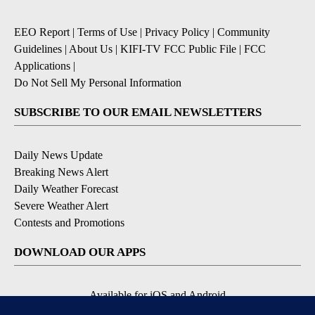
EEO Report
|
Terms of Use
|
Privacy Policy
|
Community
Guidelines
|
About Us
|
KIFI-TV FCC Public File
|
FCC
Applications
|
Do Not Sell My Personal Information
SUBSCRIBE TO OUR EMAIL NEWSLETTERS
Daily News Update
Breaking News Alert
Daily Weather Forecast
Severe Weather Alert
Contests and Promotions
DOWNLOAD OUR APPS
Available for iOS and Android