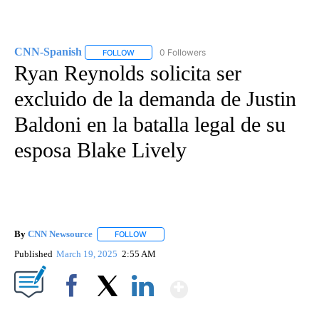
CNN-Spanish
0 Followers
FOLLOW
FOLLOW "CNN-SPANISH" TO RECEIVE NOTIFICA
Ryan Reynolds solicita ser
excluido de la demanda de Justin
Baldoni en la batalla legal de su
esposa Blake Lively
By
CNN Newsource
FOLLOW
FOLLOW "" TO RECEIVE NOTIFICATIONS ABOU
Published
March 19, 2025
2:55 AM
Show More
Facebook
X
LinkedIn