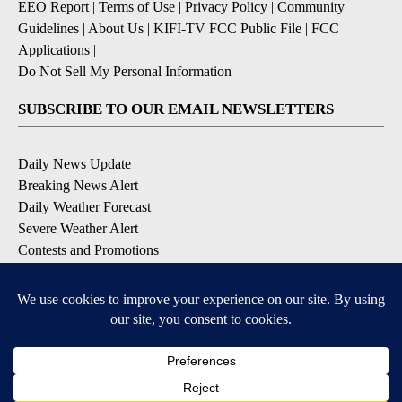
EEO Report
|
Terms of Use
|
Privacy Policy
|
Community
Guidelines
|
About Us
|
KIFI-TV FCC Public File
|
FCC
Applications
|
Do Not Sell My Personal Information
SUBSCRIBE TO OUR EMAIL NEWSLETTERS
Daily News Update
Breaking News Alert
Daily Weather Forecast
Severe Weather Alert
Contests and Promotions
DOWNLOAD OUR APPS
Available for iOS and Android