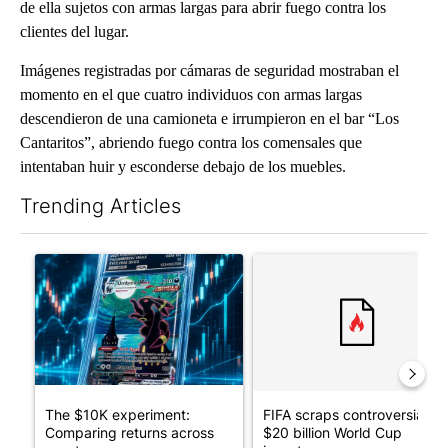
de ella sujetos con armas largas para abrir fuego contra los
clientes del lugar.
Imágenes registradas por cámaras de seguridad mostraban el
momento en el que cuatro individuos con armas largas
descendieron de una camioneta e irrumpieron en el bar “Los
Cantaritos”, abriendo fuego contra los comensales que
intentaban huir y esconderse debajo de los muebles.
Trending Articles
The following is a list of the most commented articles in the last 7
A trending article titled "The $10K experiment: Comparing retu
A trending article titled "FI
The $10K experiment:
FIFA scraps controversial
Comparing returns across
$20 billion World Cup