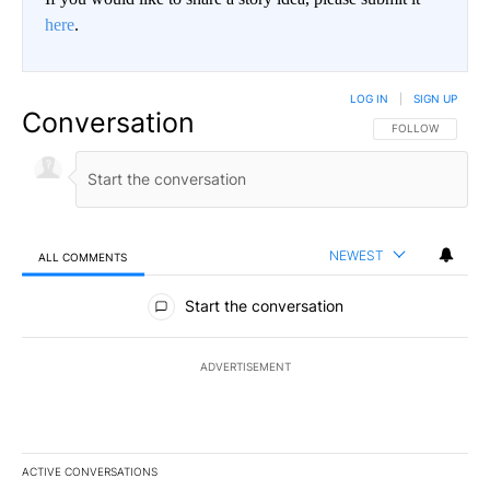
here
.
LOG IN
|
SIGN UP
Conversation
FOLLOW THIS CO
FOLLOW
NEWEST
ALL COMMENTS
All Comments
Start the conversation
ADVERTISEMENT
ACTIVE CONVERSATIONS
The following is a list of the most commented articles in the last 7