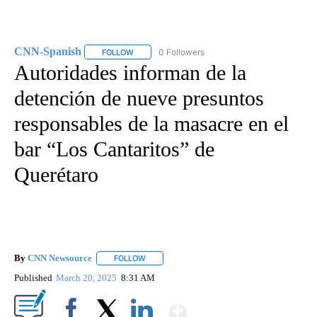
CNN-Spanish
0 Followers
FOLLOW
FOLLOW "CNN-SPANISH" TO RECEIVE NOTIFICA
Autoridades informan de la
detención de nueve presuntos
responsables de la masacre en el
bar “Los Cantaritos” de
Querétaro
By
CNN Newsource
FOLLOW
FOLLOW "" TO RECEIVE NOTIFICATIONS ABOU
Published
March 20, 2025
8:31 AM
Show More