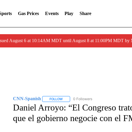
Sports
Gas Prices
Events
Play
Share
ssued August 6 at 10:14AM MDT until August 8 at 11:00PM MDT by
CNN-Spanish
0 Followers
FOLLOW
FOLLOW "CNN-SPANISH" TO RECEIVE NOTI
Daniel Arroyo: “El Congreso trat
que el gobierno negocie con el F