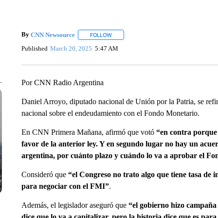
By
CNN Newsource
FOLLOW
FOLLOW "" TO RECEIVE NOTIFICATIONS 
Published
March 20, 2025
5:47 AM
Por CNN Radio Argentina
Daniel Arroyo, diputado nacional de Unión por la Patria, se ref
nacional sobre el endeudamiento con el Fondo Monetario.
En CNN Primera Mañana, afirmó que votó
“en contra porque
favor de la anterior ley. Y en segundo lugar no hay un acue
argentina, por cuánto plazo y cuándo lo va a aprobar el F
Consideró que
“el Congreso no trato algo que tiene tasa de 
para negociar con el FMI”
.
Además, el legislador aseguró que
“el gobierno hizo campaña 
dice que lo va a capitalizar, pero la historia dice que es par