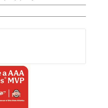
ISH" TO RECEIVE NOTIFICATIONS ABOUT NEW PAGES ON "CNN-SPANISH".