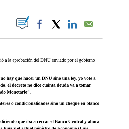
ABOUT NEW PAGES ON "".
Facebook
X
LinkedIn
Email
irió a la aprobación del DNU enviado por el gobierno
 no hay que hacer un DNU sino una ley, yo vote a
rdo, el decreto no dice cuánta deuda va a tomar
ondo Monetario”
.
interés o condicionalidades sino un cheque en blanco
diciendo que iba a cerrar el Banco Central y ahora
a a fuga y el actual ministro de Economía (Luis