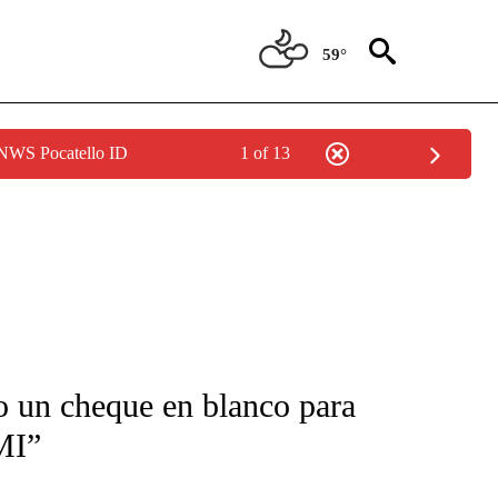
59°
 NWS Pocatello ID
1 of 13
FICATIONS ABOUT NEW PAGES ON "CNN-SPANISH".
o un cheque en blanco para
MI”