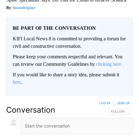
SmoothSpine
BE PART OF THE CONVERSATION
KIFI Local News 8 is committed to providing a forum for
civil and constructive conversation.
Please keep your comments respectful and relevant. You
can review our Community Guidelines by
clicking here
If you would like to share a story idea, please submit it
here
.
LOG IN
|
SIGN UP
Conversation
FOLLOW THIS CO
FOLLOW