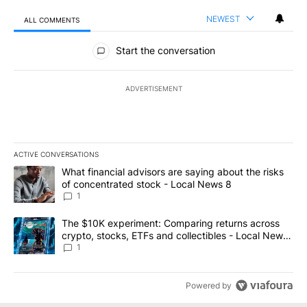
NEWEST
ALL COMMENTS
All Comments
Start the conversation
ADVERTISEMENT
ACTIVE CONVERSATIONS
The following is a list of the most commented articles in the last 7
A trending article titled "What financial advisors are saying abo
What financial advisors are saying about the risks
of concentrated stock - Local News 8
1
A trending article titled "The $10K experiment: Comparing return
The $10K experiment: Comparing returns across
crypto, stocks, ETFs and collectibles - Local News
8
1
Powered by