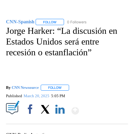
CNN-Spanish
0 Followers
FOLLOW
FOLLOW "CNN-SPANISH" TO RECEIVE NOTIFICA
Jorge Harker: “La discusión en
Estados Unidos será entre
recesión o estanflación”
By
CNN Newsource
FOLLOW
FOLLOW "" TO RECEIVE NOTIFICATIONS ABOU
Published
March 20, 2025
5:05 PM
Show More
Facebook
X
LinkedIn