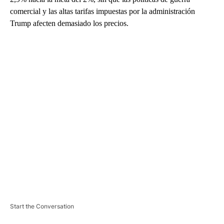
comercial y las altas tarifas impuestas por la administración
Trump afecten demasiado los precios.
A
D
V
E
R
TI
S
E
M
E
N
T
Start the Conversation