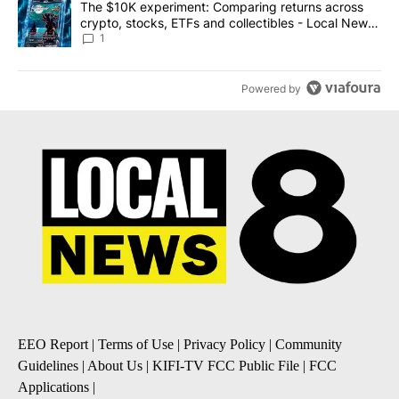
A trending article titled "The $10K experiment: Comparing return
The $10K experiment: Comparing returns across
crypto, stocks, ETFs and collectibles - Local News
8
1
Powered by
EEO Report
|
Terms of Use
|
Privacy Policy
|
Community
Guidelines
|
About Us
|
KIFI-TV FCC Public File
|
FCC
Applications
|