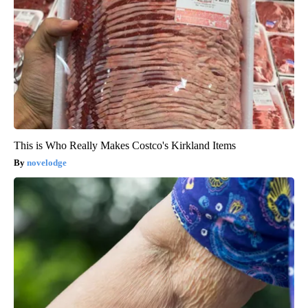
This is Who Really Makes Costco's Kirkland Items
novelodge