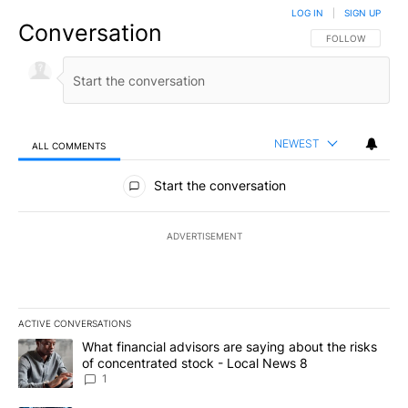
LOG IN
|
SIGN UP
Conversation
FOLLOW THIS CO
FOLLOW
NEWEST
ALL COMMENTS
All Comments
Start the conversation
ADVERTISEMENT
ACTIVE CONVERSATIONS
The following is a list of the most commented articles in the last 7
A trending article titled "What financial advisors are saying abo
What financial advisors are saying about the risks
of concentrated stock - Local News 8
1