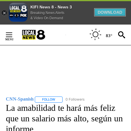
KIFI News 8 - News 3
DOWNLOAD
Breaking News Alerts
& Video On Demand
Skip
to
83°
Content
CNN-Spanish
0 Followers
FOLLOW
FOLLOW "CNN-SPANISH" TO RECEIVE NOTIFICA
La amabilidad te hará más feliz
que un salario más alto, según un
informe