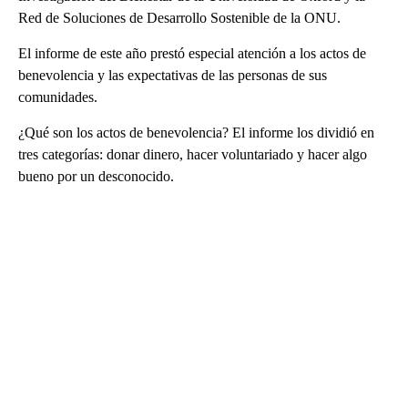
Red de Soluciones de Desarrollo Sostenible de la ONU.
El informe de este año prestó especial atención a los actos de
benevolencia y las expectativas de las personas de sus
comunidades.
¿Qué son los actos de benevolencia? El informe los dividió en
tres categorías: donar dinero, hacer voluntariado y hacer algo
bueno por un desconocido.
A
D
V
E
R
TI
S
E
M
E
N
T