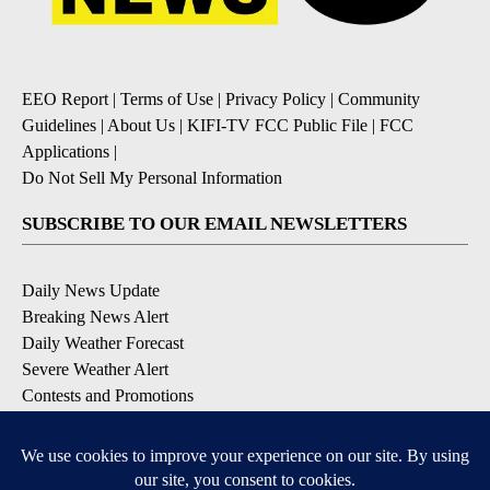
EEO Report
|
Terms of Use
|
Privacy Policy
|
Community
Guidelines
|
About Us
|
KIFI-TV FCC Public File
|
FCC
Applications
|
Do Not Sell My Personal Information
SUBSCRIBE TO OUR EMAIL NEWSLETTERS
Daily News Update
Breaking News Alert
Daily Weather Forecast
Severe Weather Alert
Contests and Promotions
DOWNLOAD OUR APPS