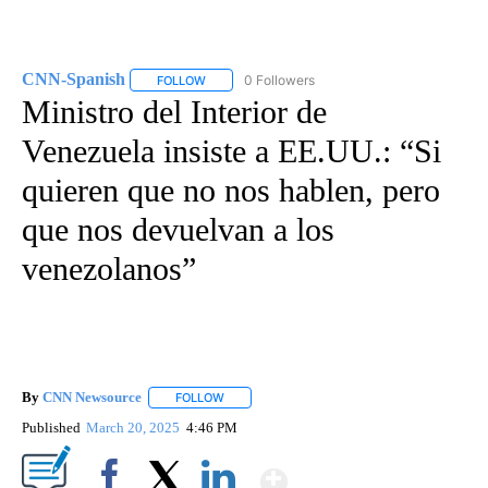
CNN-Spanish
0 Followers
FOLLOW
FOLLOW "CNN-SPANISH" TO RECEIVE NOTIFICA
Ministro del Interior de
Venezuela insiste a EE.UU.: “Si
quieren que no nos hablen, pero
que nos devuelvan a los
venezolanos”
By
CNN Newsource
FOLLOW
FOLLOW "" TO RECEIVE NOTIFICATIONS ABOU
Published
March 20, 2025
4:46 PM
Show More