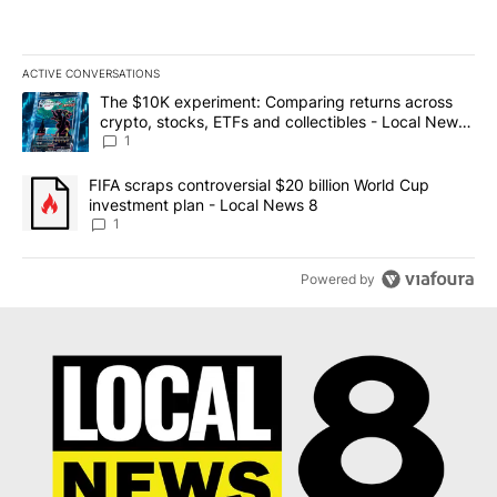
ACTIVE CONVERSATIONS
The following is a list of the most commented articles in the last 7
A trending article titled "The $10K experiment: Comparing return
The $10K experiment: Comparing returns across
crypto, stocks, ETFs and collectibles - Local News
8
1
A trending article titled "FIFA scraps controversial $20 billion 
FIFA scraps controversial $20 billion World Cup
investment plan - Local News 8
1
Powered by