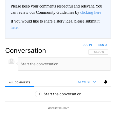
Please keep your comments respectful and relevant. You
can review our Community Guidelines by
clicking here
If you would like to share a story idea, please submit it
here
.
LOG IN
|
SIGN UP
Conversation
FOLLOW THIS CO
FOLLOW
NEWEST
ALL COMMENTS
All Comments
Start the conversation
ADVERTISEMENT