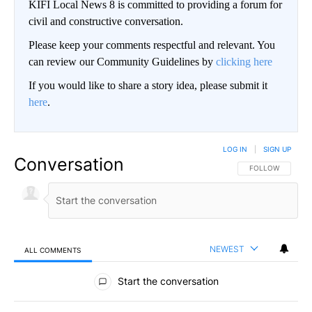
KIFI Local News 8 is committed to providing a forum for
civil and constructive conversation.
Please keep your comments respectful and relevant. You
can review our Community Guidelines by
clicking here
If you would like to share a story idea, please submit it
here
.
LOG IN
|
SIGN UP
Conversation
FOLLOW THIS CO
FOLLOW
NEWEST
ALL COMMENTS
All Comments
Start the conversation