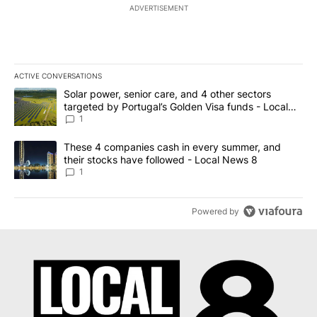
ADVERTISEMENT
ACTIVE CONVERSATIONS
The following is a list of the most commented articles in the last 7
A trending article titled "Solar power, senior care, and 4 other 
Solar power, senior care, and 4 other sectors
targeted by Portugal’s Golden Visa funds - Local
News 8
1
A trending article titled "These 4 companies cash in every summe
These 4 companies cash in every summer, and
their stocks have followed - Local News 8
1
Powered by