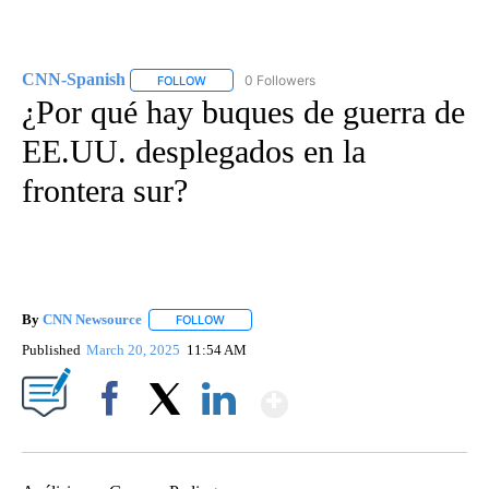
CNN-Spanish
0 Followers
FOLLOW
FOLLOW "CNN-SPANISH" TO RECEIVE NOTIFICA
¿Por qué hay buques de guerra de
EE.UU. desplegados en la
frontera sur?
By
CNN Newsource
FOLLOW
FOLLOW "" TO RECEIVE NOTIFICATIONS ABOU
Published
March 20, 2025
11:54 AM
Show More
Facebook
X
LinkedIn