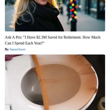
Ask A Pro: "I Have $2.3M Saved for Retirement. How Much
Can I Spend Each Year?"
SmartAsset