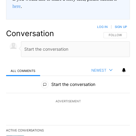
here
.
LOG IN
|
SIGN UP
Conversation
FOLLOW THIS CO
FOLLOW
NEWEST
ALL COMMENTS
All Comments
Start the conversation
ADVERTISEMENT
ACTIVE CONVERSATIONS
The following is a list of the most commented articles in the last 7