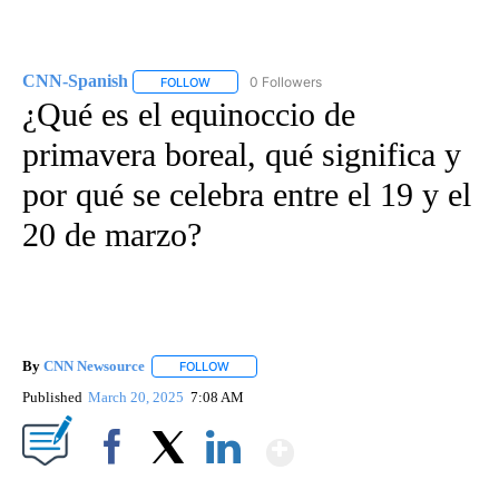
CNN-Spanish
0 Followers
FOLLOW
FOLLOW "CNN-SPANISH" TO RECEIVE NOTIFICA
¿Qué es el equinoccio de
primavera boreal, qué significa y
por qué se celebra entre el 19 y el
20 de marzo?
By
CNN Newsource
FOLLOW
FOLLOW "" TO RECEIVE NOTIFICATIONS ABOU
Published
March 20, 2025
7:08 AM
Show More
Facebook
X
LinkedIn