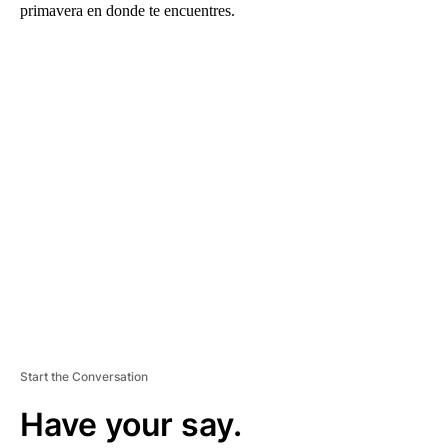
primavera en donde te encuentres.
A
D
V
E
R
TI
S
E
M
E
N
T
Start the Conversation
Have your say.