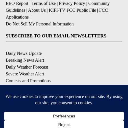
EEO Report
|
Terms of Use
|
Privacy Policy
|
Community
Guidelines
|
About Us
|
KIFI-TV FCC Public File
|
FCC
Applications
|
Do Not Sell My Personal Information
SUBSCRIBE TO OUR EMAIL NEWSLETTERS
Daily News Update
Breaking News Alert
Daily Weather Forecast
Severe Weather Alert
Contests and Promotions
DOWNLOAD OUR APPS
Available for iOS and Android