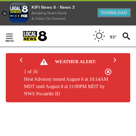
KIFI News 8 - News 3
DOWNLOAD
Breaking News Alerts
& Video On Demand
Skip
to
93°
Content
WEATHER ALERT:
1 of 16
Heat Advisory issued August 6 at 10:14AM
MDT until August 8 at 11:00PM MDT by
NWS Pocatello ID