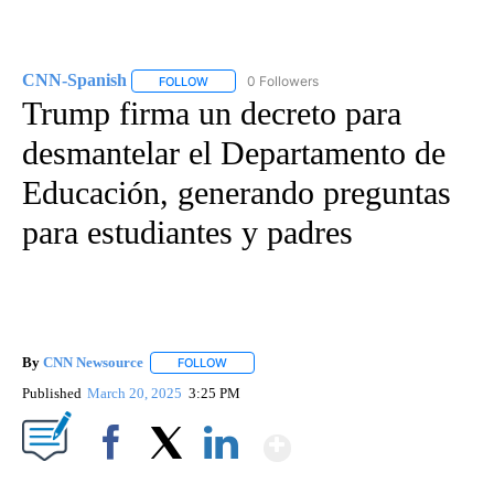
CNN-Spanish
0 Followers
FOLLOW
FOLLOW "CNN-SPANISH" TO RECEIVE NOTIFICA
Trump firma un decreto para
desmantelar el Departamento de
Educación, generando preguntas
para estudiantes y padres
By
CNN Newsource
FOLLOW
FOLLOW "" TO RECEIVE NOTIFICATIONS ABOU
Published
March 20, 2025
3:25 PM
Show More
Facebook
X
LinkedIn