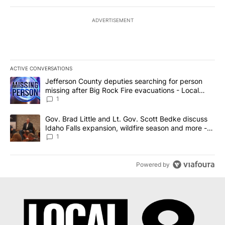
ADVERTISEMENT
ACTIVE CONVERSATIONS
The following is a list of the most commented articles in the last 7
A trending article titled "Jefferson County deputies searching fo
Jefferson County deputies searching for person
missing after Big Rock Fire evacuations - Local
News 8
1
A trending article titled "Gov. Brad Little and Lt. Gov. Scott Be
Gov. Brad Little and Lt. Gov. Scott Bedke discuss
Idaho Falls expansion, wildfire season and more -
Local News 8
1
Powered by