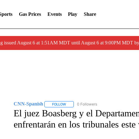
Sports
Gas Prices
Events
Play
Share
ng issued August 6 at 1:51AM MDT until August 6 at 9:00PM MDT 
CNN-Spanish
0 Followers
FOLLOW
FOLLOW "CNN-SPANISH" TO RECEIVE NOTI
El juez Boasberg y el Departamen
enfrentarán en los tribunales este