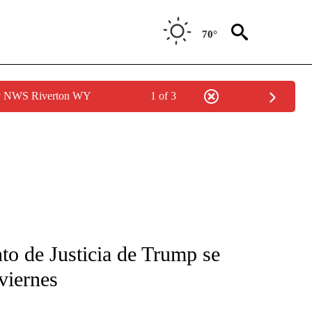
70°
by NWS Riverton WY
1 of 3
FICATIONS ABOUT NEW PAGES ON "CNN-SPANISH".
to de Justicia de Trump se
 viernes