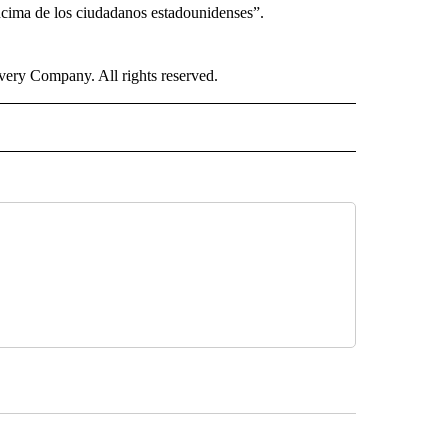
encima de los ciudadanos estadounidenses”.
ry Company. All rights reserved.
ISH" TO RECEIVE NOTIFICATIONS ABOUT NEW PAGES ON "CNN-SPANISH".