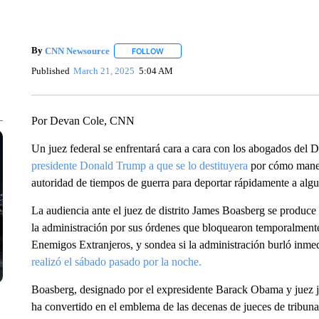
By
CNN Newsource
FOLLOW
FOLLOW "" TO RECEIVE NOTIFICATIONS 
Published
March 21, 2025
5:04 AM
Por Devan Cole, CNN
Un juez federal se enfrentará cara a cara con los abogados del D
presidente Donald Trump a que se lo destituyera
por cómo manejó
autoridad de tiempos de guerra para deportar rápidamente a alg
La audiencia ante el juez de distrito James Boasberg se produce 
la administración por sus órdenes que bloquearon temporalmente
Enemigos Extranjeros, y sondea si la administración burló inme
realizó el sábado pasado por la noche.
Boasberg, designado por el expresidente Barack Obama y juez je
ha convertido en el emblema de las decenas de jueces de tribunal