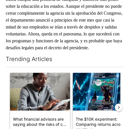
sobre la educación a los estados. Aunque el presidente no puede
cerrar completamente la agencia sin la aprobación del Congreso,
el departamento anunció a principios de este mes que casi la
mitad de sus empleados se irían a través de despidos y salidas
voluntarias. Ahora, queda en el panorama, lo que sucederá con
los programas y funciones de la agencia, y es probable que haya
desafíos legales para el decreto del presidente.
Trending Articles
The following is a list of the most commented articles in the last 7
A trending article titled "What financial advisors are saying a
A trending article titled "Th
What financial advisors are
The $10K experiment:
saying about the risks of c...
Comparing returns across