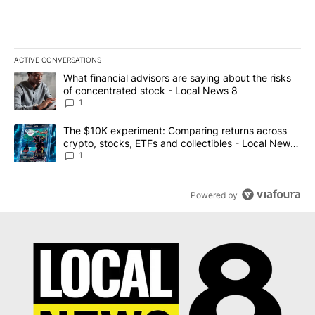
ACTIVE CONVERSATIONS
The following is a list of the most commented articles in the last 7
A trending article titled "What financial advisors are saying abo
What financial advisors are saying about the risks
of concentrated stock - Local News 8
1
A trending article titled "The $10K experiment: Comparing return
The $10K experiment: Comparing returns across
crypto, stocks, ETFs and collectibles - Local News
8
1
Powered by