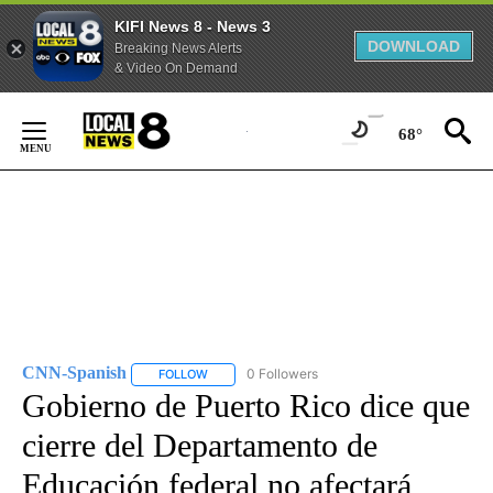
KIFI News 8 - News 3
DOWNLOAD
Breaking News Alerts
& Video On Demand
Skip
to
68°
Content
CNN-Spanish
0 Followers
FOLLOW
FOLLOW "CNN-SPANISH" TO RECEIVE NOTIFICA
Gobierno de Puerto Rico dice que
cierre del Departamento de
Educación federal no afectará