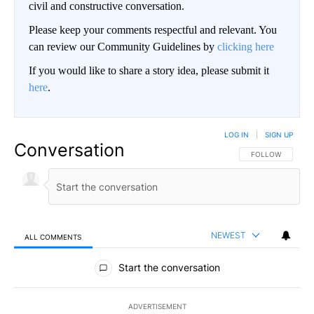
civil and constructive conversation.
Please keep your comments respectful and relevant. You
can review our Community Guidelines by
clicking here
If you would like to share a story idea, please submit it
here
.
LOG IN
|
SIGN UP
Conversation
FOLLOW THIS CO
FOLLOW
NEWEST
ALL COMMENTS
All Comments
Start the conversation
ADVERTISEMENT