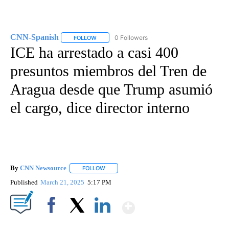
CNN-Spanish
0 Followers
FOLLOW
FOLLOW "CNN-SPANISH" TO RECEIVE NOTIFICA
ICE ha arrestado a casi 400
presuntos miembros del Tren de
Aragua desde que Trump asumió
el cargo, dice director interno
By
CNN Newsource
FOLLOW
FOLLOW "" TO RECEIVE NOTIFICATIONS ABOU
Published
March 21, 2025
5:17 PM
Show More
Facebook
X
LinkedIn