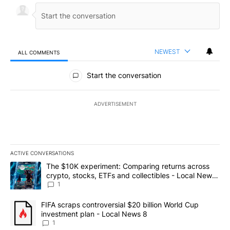
NEWEST
ALL COMMENTS
All Comments
Start the conversation
ADVERTISEMENT
ACTIVE CONVERSATIONS
The following is a list of the most commented articles in the last 7
A trending article titled "The $10K experiment: Comparing return
The $10K experiment: Comparing returns across
crypto, stocks, ETFs and collectibles - Local News
8
1
A trending article titled "FIFA scraps controversial $20 billion 
FIFA scraps controversial $20 billion World Cup
investment plan - Local News 8
1