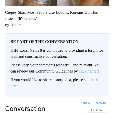
Crepey Skin: Most People Use Lotions. Koreans Do This
Instead (It's Genius)
Tri Lift
BE PART OF THE CONVERSATION
KIFI Local News 8 is committed to providing a forum for
civil and constructive conversation.
Please keep your comments respectful and relevant. You
can review our Community Guidelines by
clicking here
If you would like to share a story idea, please submit it
here
.
LOG IN
|
SIGN UP
Conversation
FOLLOW THIS CO
FOLLOW