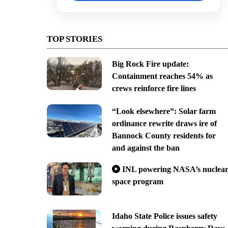
TOP STORIES
Big Rock Fire update:
Containment reaches 54% as
crews reinforce fire lines
“Look elsewhere”: Solar farm
ordinance rewrite draws ire of
Bannock County residents for
and against the ban
INL powering NASA’s nuclea
space program
Idaho State Police issues safety