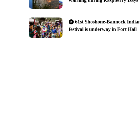
warning during Raspberry Days
61st Shoshone-Bannock India
festival is underway in Fort Hall