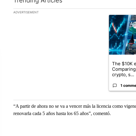
Trending Articles
The following is a list of the most commented articles in the la
ADVERTISEMENT
A trending ar
The $10K e
Comparing 
crypto, s...
1 comme
“A partir de ahora no se va a vencer más la licencia como vigenc
renovarla cada 5 años hasta los 65 años”, comentó.