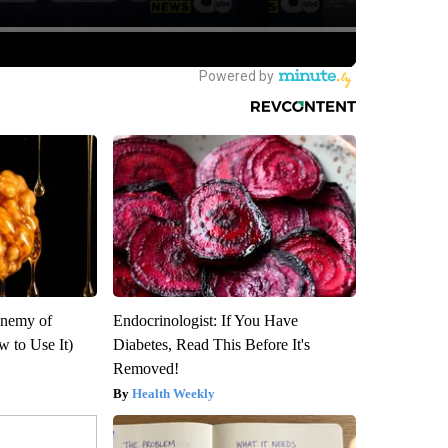
Enemy of
Endocrinologist: If You Have
 to Use It)
Diabetes, Read This Before It's
Removed!
Health Weekly