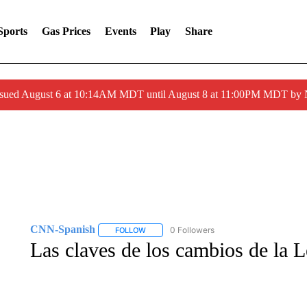
Sports
Gas Prices
Events
Play
Share
ssued August 6 at 10:14AM MDT until August 8 at 11:00PM MDT by
CNN-Spanish
0 Followers
FOLLOW
FOLLOW "CNN-SPANISH" TO RECEIVE NOTI
Las claves de los cambios de la 