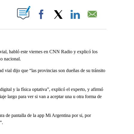
ABOUT NEW PAGES ON "".
Facebook
X
LinkedIn
Email
vial, habló este viernes en CNN Radio y explicó los
o nacional.
d vial dijo que “las provincias son dueñas de su tránsito
igital y la física optativa”, explicó el experto, y afirmó
aje largo para ver si van a aceptar una u otra forma de
ra de pantalla de la app Mi Argentina por si, por
”.