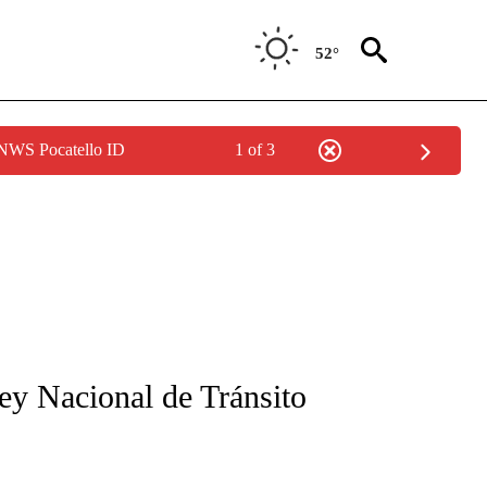
52°
 NWS Pocatello ID
1 of 3
FICATIONS ABOUT NEW PAGES ON "CNN-SPANISH".
Ley Nacional de Tránsito