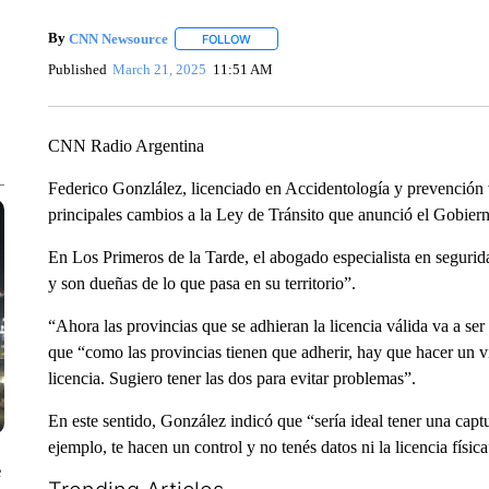
By
CNN Newsource
FOLLOW
FOLLOW "" TO RECEIVE NOTIFICATIONS 
Published
March 21, 2025
11:51 AM
CNN Radio Argentina
Federico Gonzlález, licenciado en Accidentología y prevención 
principales cambios a la Ley de Tránsito que anunció el Gobiern
En Los Primeros de la Tarde, el abogado especialista en segurida
y son dueñas de lo que pasa en su territorio”.
“Ahora las provincias que se adhieran la licencia válida va a ser d
que “como las provincias tienen que adherir, hay que hacer un vi
licencia. Sugiero tener las dos para evitar problemas”.
En este sentido, González indicó que “sería ideal tener una captu
ejemplo, te hacen un control y no tenés datos ni la licencia física
e