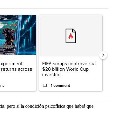
st 7 days.
ticle titled "The $10K experiment: Comparing returns across crypto, 
A trending article titled "FIFA scraps controvers
A trending arti
xperiment:
FIFA scraps controversial
Solar power,
returns across
$20 billion World Cup
and 4 other 
investm...
targeted ...
nt
1 comment
1 commen
ia, pero sí la condición psicofísica que habrá que