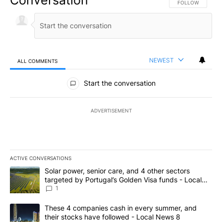
FOLLOW THIS CO
FOLLOW
NEWEST
ALL COMMENTS
All Comments
Start the conversation
ADVERTISEMENT
ACTIVE CONVERSATIONS
The following is a list of the most commented articles in the last 7
A trending article titled "Solar power, senior care, and 4 other 
Solar power, senior care, and 4 other sectors
targeted by Portugal’s Golden Visa funds - Local
News 8
1
A trending article titled "These 4 companies cash in every summe
These 4 companies cash in every summer, and
their stocks have followed - Local News 8