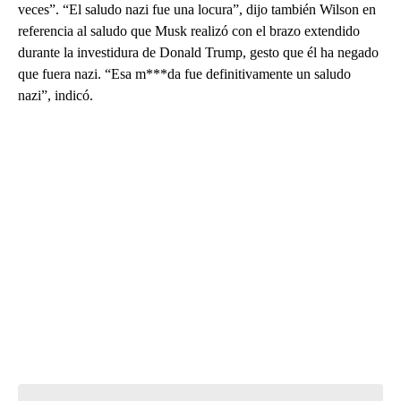
veces”. “El saludo nazi fue una locura”, dijo también Wilson en
referencia al saludo que Musk realizó con el brazo extendido
durante la investidura de Donald Trump, gesto que él ha negado
que fuera nazi. “Esa m***da fue definitivamente un saludo
nazi”, indicó.
A
D
V
E
R
TI
S
E
M
E
N
T