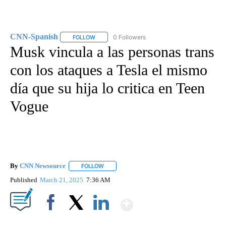
CNN-Spanish
0 Followers
FOLLOW
FOLLOW "CNN-SPANISH" TO RECEIVE NOTIFICA
Musk vincula a las personas trans
con los ataques a Tesla el mismo
día que su hija lo critica en Teen
Vogue
By
CNN Newsource
FOLLOW
FOLLOW "" TO RECEIVE NOTIFICATIONS ABOU
Published
March 21, 2025
7:36 AM
Show More
Facebook
X
LinkedIn