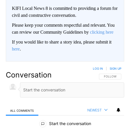
KIFI Local News 8 is committed to providing a forum for
civil and constructive conversation.
Please keep your comments respectful and relevant. You
can review our Community Guidelines by
clicking here
If you would like to share a story idea, please submit it
here
.
LOG IN
|
SIGN UP
Conversation
FOLLOW THIS CO
FOLLOW
NEWEST
ALL COMMENTS
All Comments
Start the conversation