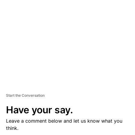
D
V
E
R
TI
S
E
M
E
N
T
Start the Conversation
Have your say.
Leave a comment below and let us know what you
think.