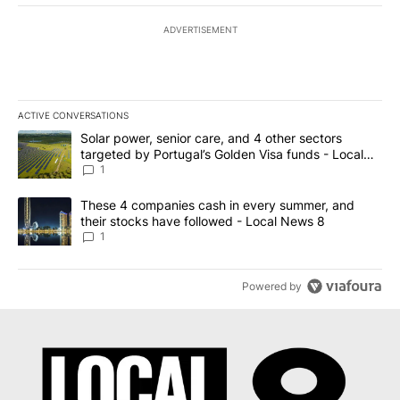
ADVERTISEMENT
ACTIVE CONVERSATIONS
The following is a list of the most commented articles in the last 7
A trending article titled "Solar power, senior care, and 4 other 
Solar power, senior care, and 4 other sectors
targeted by Portugal’s Golden Visa funds - Local
News 8
1
A trending article titled "These 4 companies cash in every summe
These 4 companies cash in every summer, and
their stocks have followed - Local News 8
1
Powered by