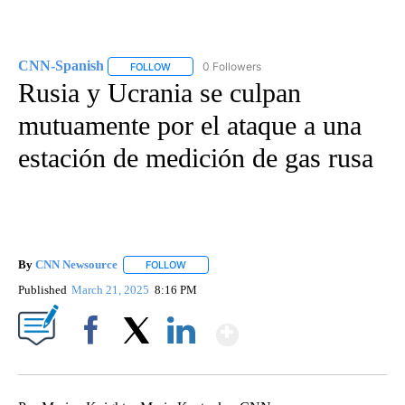
CNN-Spanish
0 Followers
FOLLOW
FOLLOW "CNN-SPANISH" TO RECEIVE NOTIFICA
Rusia y Ucrania se culpan
mutuamente por el ataque a una
estación de medición de gas rusa
By
CNN Newsource
FOLLOW
FOLLOW "" TO RECEIVE NOTIFICATIONS ABOU
Published
March 21, 2025
8:16 PM
Show More
Facebook
X
LinkedIn