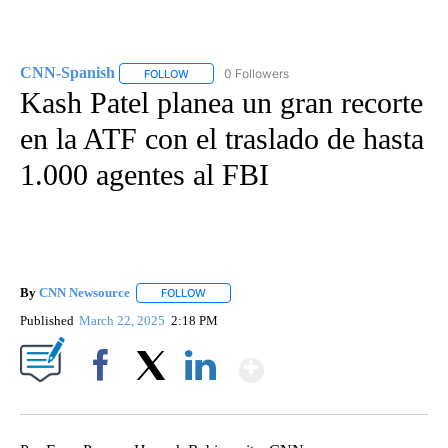
CNN-Spanish
0 Followers
FOLLOW
FOLLOW "CNN-SPANISH" TO RECEIVE NOTIFICA
Kash Patel planea un gran recorte
en la ATF con el traslado de hasta
1.000 agentes al FBI
By
CNN Newsource
FOLLOW
FOLLOW "" TO RECEIVE NOTIFICATIONS ABOU
Published
March 22, 2025
2:18 PM
Show More
Facebook
X
LinkedIn