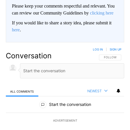
Please keep your comments respectful and relevant. You
can review our Community Guidelines by
clicking here
If you would like to share a story idea, please submit it
here
.
LOG IN
|
SIGN UP
Conversation
FOLLOW THIS CO
FOLLOW
NEWEST
ALL COMMENTS
All Comments
Start the conversation
ADVERTISEMENT