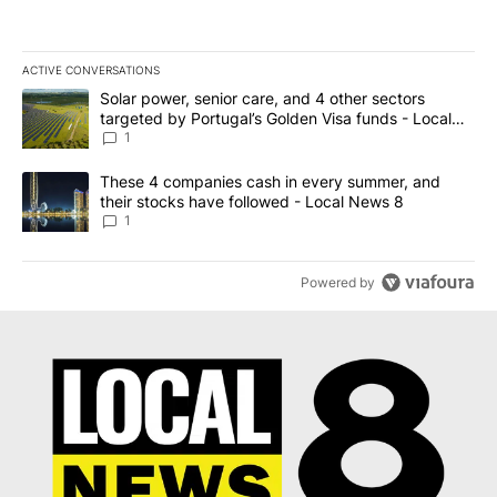
ACTIVE CONVERSATIONS
The following is a list of the most commented articles in the last 7
A trending article titled "Solar power, senior care, and 4 other 
Solar power, senior care, and 4 other sectors
targeted by Portugal’s Golden Visa funds - Local
News 8
1
A trending article titled "These 4 companies cash in every summe
These 4 companies cash in every summer, and
their stocks have followed - Local News 8
1
Powered by