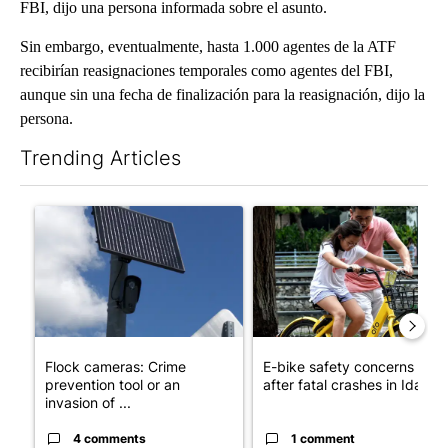
FBI, dijo una persona informada sobre el asunto.
Sin embargo, eventualmente, hasta 1.000 agentes de la ATF
recibirían reasignaciones temporales como agentes del FBI,
aunque sin una fecha de finalización para la reasignación, dijo la
persona.
Trending Articles
The following is a list of the most commented articles in the last 7
A trending article titled "Flock cameras: Crime prevention tool
A trending article titled "E-b
Flock cameras: Crime
E-bike safety concerns gro
prevention tool or an
after fatal crashes in Idah...
invasion of ...
4 comments
1 comment