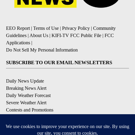
EEO Report
|
Terms of Use
|
Privacy Policy
|
Community
Guidelines
|
About Us
|
KIFI-TV FCC Public File
|
FCC
Applications
|
Do Not Sell My Personal Information
SUBSCRIBE TO OUR EMAIL NEWSLETTERS
Daily News Update
Breaking News Alert
Daily Weather Forecast
Severe Weather Alert
Contests and Promotions
DOWNLOAD OUR APPS