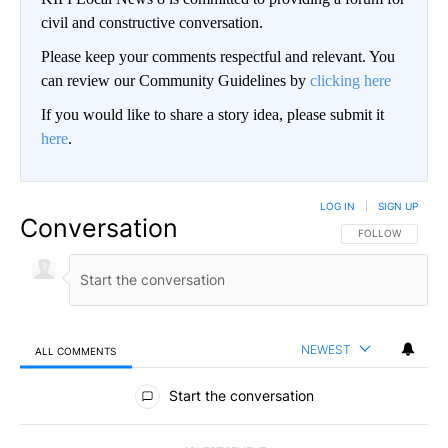
civil and constructive conversation.
Please keep your comments respectful and relevant. You
can review our Community Guidelines by
clicking here
If you would like to share a story idea, please submit it
here
.
LOG IN
|
SIGN UP
Conversation
FOLLOW THIS CO
FOLLOW
NEWEST
ALL COMMENTS
All Comments
Start the conversation