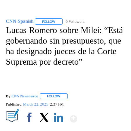
CNN-Spanish
0 Followers
FOLLOW
FOLLOW "CNN-SPANISH" TO RECEIVE NOTIFICA
Lucas Romero sobre Milei: “Está
gobernando sin presupuesto, que
ha designado jueces de la Corte
Suprema por decreto”
By
CNN Newsource
FOLLOW
FOLLOW "" TO RECEIVE NOTIFICATIONS ABOU
Published
March 22, 2025
2:37 PM
Show More
Facebook
X
LinkedIn