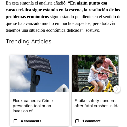
En esta sintonía el analista añadió:
“En algún punto esa
característica sigue estando en la escena, la resolución de los
problemas económicos
sigue estando pendiente en el sentido de
que se ha avanzado mucho en muchos aspectos, pero todavía
tenemos una situación económica delicada”, sostuvo.
Trending Articles
The following is a list of the most commented articles in the last 7
A trending article titled "Flock cameras: Crime prevention tool
A trending article titled "E-b
Flock cameras: Crime
E-bike safety concerns gro
prevention tool or an
after fatal crashes in Idah...
invasion of ...
4 comments
1 comment