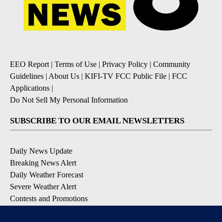
EEO Report
|
Terms of Use
|
Privacy Policy
|
Community
Guidelines
|
About Us
|
KIFI-TV FCC Public File
|
FCC
Applications
|
Do Not Sell My Personal Information
SUBSCRIBE TO OUR EMAIL NEWSLETTERS
Daily News Update
Breaking News Alert
Daily Weather Forecast
Severe Weather Alert
Contests and Promotions
DOWNLOAD OUR APPS