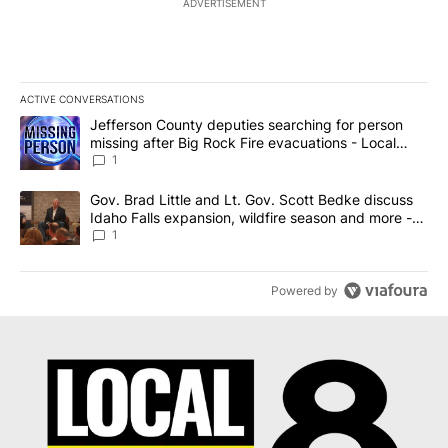
ADVERTISEMENT
ACTIVE CONVERSATIONS
The following is a list of the most commented articles in the last 7
A trending article titled "Jefferson County deputies searching fo
Jefferson County deputies searching for person
missing after Big Rock Fire evacuations - Local
News 8
1
A trending article titled "Gov. Brad Little and Lt. Gov. Scott Be
Gov. Brad Little and Lt. Gov. Scott Bedke discuss
Idaho Falls expansion, wildfire season and more -
Local News 8
1
Powered by