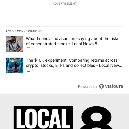
ADVERTISEMENT
ACTIVE CONVERSATIONS
The following is a list of the most commented articles in the last 7
A trending article titled "What financial advisors are saying abo
What financial advisors are saying about the risks
of concentrated stock - Local News 8
1
A trending article titled "The $10K experiment: Comparing return
The $10K experiment: Comparing returns across
crypto, stocks, ETFs and collectibles - Local News
8
1
Powered by