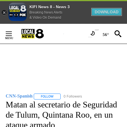
KIFI News 8 - News 3
DOWNLOAD
Breaking News Alerts
& Video On Demand
Skip
to
56°
Content
CNN-Spanish
0 Followers
FOLLOW
FOLLOW "CNN-SPANISH" TO RECEIVE NOTIFICA
Matan al secretario de Seguridad
de Tulum, Quintana Roo, en un
ataque armado