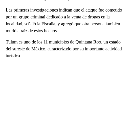
Las primeras investigaciones indican que el ataque fue cometido
por un grupo criminal dedicado a la venta de drogas en la
localidad, señaló la Fiscalía, y agregó que otra persona también
murió a raíz de estos hechos.
Tulum es uno de los 11 municipios de Quintana Roo, un estado
del sureste de México, caracterizado por su importante actividad
turística.
A
D
V
E
R
TI
S
E
M
E
N
T