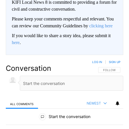
KIFI Local News 8 is committed to providing a forum for
civil and constructive conversation.
Please keep your comments respectful and relevant. You
can review our Community Guidelines by
clicking here
If you would like to share a story idea, please submit it
here
.
LOG IN
|
SIGN UP
Conversation
FOLLOW THIS CO
FOLLOW
NEWEST
ALL COMMENTS
All Comments
Start the conversation