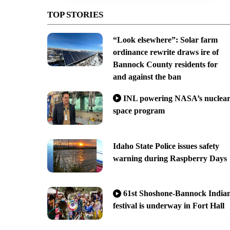
TOP STORIES
“Look elsewhere”: Solar farm
ordinance rewrite draws ire of
Bannock County residents for
and against the ban
INL powering NASA’s nuclea
space program
Idaho State Police issues safety
warning during Raspberry Days
61st Shoshone-Bannock India
festival is underway in Fort Hall