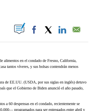
ABOUT NEW PAGES ON "".
Facebook
X
LinkedIn
Email
de alimentos en el condado de Fresno, California,
 casa tantos víveres, y sus bolsas contendrán menos
ura de EE.UU. (USDA, por sus siglas en inglés) detuvo
país que el Gobierno de Biden anunció el año pasado,
ntos a 60 despensas en el condado, recientemente se
0.000— programados para ser entregados entre abril y