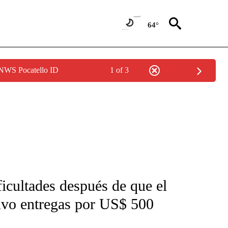
64°
 NWS Pocatello ID
1 of 3
FICATIONS ABOUT NEW PAGES ON "CNN-SPANISH".
icultades después de que el
uvo entregas por US$ 500