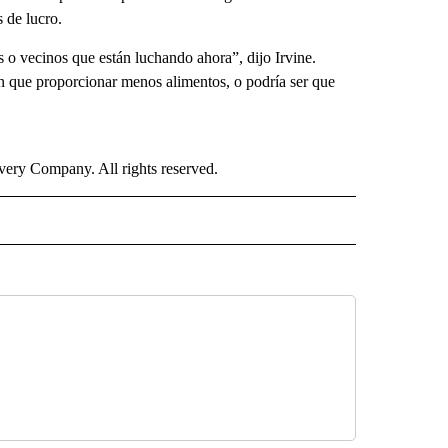
 de lucro.
s o vecinos que están luchando ahora”, dijo Irvine.
n que proporcionar menos alimentos, o podría ser que
ry Company. All rights reserved.
ISH" TO RECEIVE NOTIFICATIONS ABOUT NEW PAGES ON "CNN-SPANISH".