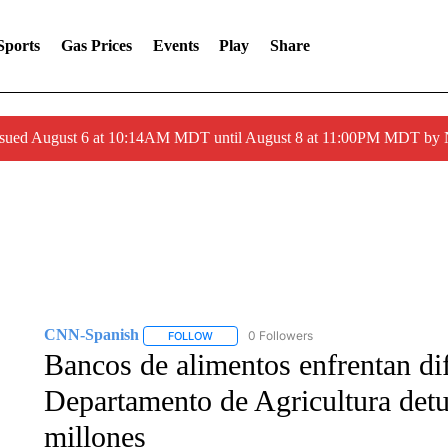
Sports
Gas Prices
Events
Play
Share
ssued August 6 at 10:14AM MDT until August 8 at 11:00PM MDT by
CNN-Spanish
0 Followers
FOLLOW
FOLLOW "CNN-SPANISH" TO RECEIVE NOTI
Bancos de alimentos enfrentan dif
Departamento de Agricultura det
millones