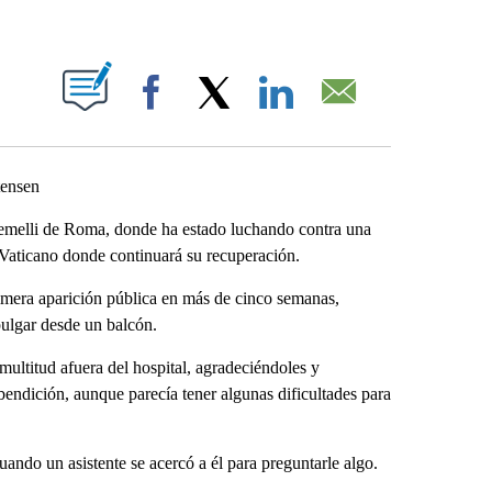
ABOUT NEW PAGES ON "".
Facebook
X
LinkedIn
Email
tensen
Gemelli de Roma, donde ha estado luchando contra una
 Vaticano donde continuará su recuperación.
rimera aparición pública en más de cinco semanas,
pulgar desde un balcón.
 multitud afuera del hospital, agradeciéndoles y
endición, aunque parecía tener algunas dificultades para
cuando un asistente se acercó a él para preguntarle algo.