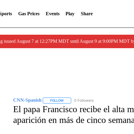
Sports
Gas Prices
Events
Play
Share
ng issued August 7 at 12:27PM MDT until August 9 at 9:00PM MDT
CNN-Spanish
0 Followers
FOLLOW
FOLLOW "CNN-SPANISH" TO RECEIVE NOTI
El papa Francisco recibe el alta 
aparición en más de cinco seman