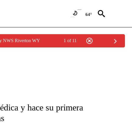
64°
 by NWS Riverton WY
1 of 11
FICATIONS ABOUT NEW PAGES ON "CNN-SPANISH".
médica y hace su primera
as