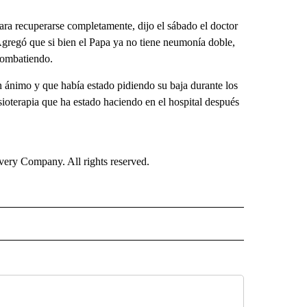
ara recuperarse completamente, dijo el sábado el doctor
 Agregó que si bien el Papa ya no tiene neumonía doble,
 combatiendo.
n ánimo y que había estado pidiendo su baja durante los
isioterapia que ha estado haciendo en el hospital después
ry Company. All rights reserved.
ISH" TO RECEIVE NOTIFICATIONS ABOUT NEW PAGES ON "CNN-SPANISH".