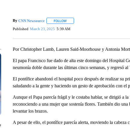
By
CNN Newsource
FOLLOW
FOLLOW "" TO RECEIVE NOTIFICATIONS 
Published
March 23, 2025
5:39 AM
Por Christopher Lamb, Lauren Said-Moorhouse y Antonia Mor
El papa Francisco fue dado de alta este domingo del Hospital 
neumonía doble durante las últimas cinco semanas, y regresó al
El pontífice abandonó el hospital poco después de realizar su p
saludando a la gente y haciendo un gesto de aprobación con el 
Aunque el Papa parecía frágil y le costaba hablar, se dirigió a la
reconociendo a una mujer que sostenía flores. También dio una b
levantar los brazos.
A pesar de ello, el pontífice parecía alerta, moviendo la cabeza 
e