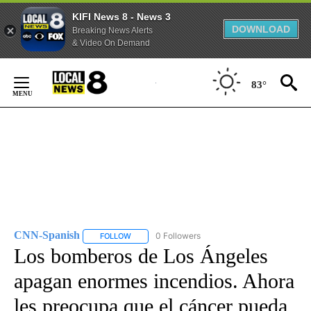
KIFI News 8 - News 3
DOWNLOAD
Breaking News Alerts
& Video On Demand
Skip
to
83°
Content
CNN-Spanish
0 Followers
FOLLOW
FOLLOW "CNN-SPANISH" TO RECEIVE NOTIFICA
Los bomberos de Los Ángeles
apagan enormes incendios. Ahora
les preocupa que el cáncer pueda