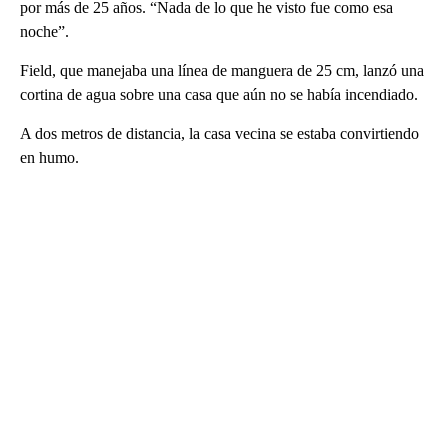
por más de 25 años. “Nada de lo que he visto fue como esa
noche”.
Field, que manejaba una línea de manguera de 25 cm, lanzó una
cortina de agua sobre una casa que aún no se había incendiado.
A dos metros de distancia, la casa vecina se estaba convirtiendo
en humo.
A
D
V
E
R
TI
S
E
M
E
N
T