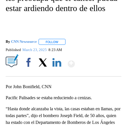
estar ardiendo dentro de ellos
By
CNN Newsource
FOLLOW
FOLLOW "" TO RECEIVE NOTIFICATIONS ABOU
Published
March 23, 2025
8:23 AM
Show More
Facebook
X
LinkedIn
Por John Bonifield, CNN
Pacific Palisades se estaba reduciendo a cenizas.
“Hasta donde alcanzaba la vista, las casas estaban en llamas, por
todas partes”, dijo el bombero Joseph Field, de 50 años, quien
ha estado con el Departamento de Bomberos de Los Ángeles