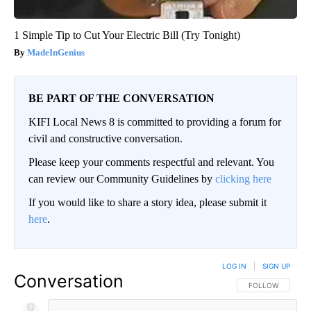
1 Simple Tip to Cut Your Electric Bill (Try Tonight)
MadeInGenius
BE PART OF THE CONVERSATION
KIFI Local News 8 is committed to providing a forum for
civil and constructive conversation.
Please keep your comments respectful and relevant. You
can review our Community Guidelines by
clicking here
If you would like to share a story idea, please submit it
here
.
LOG IN
|
SIGN UP
Conversation
FOLLOW THIS CO
FOLLOW