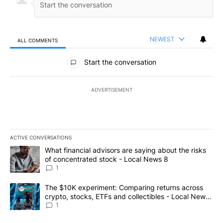
NEWEST
ALL COMMENTS
All Comments
Start the conversation
ADVERTISEMENT
ACTIVE CONVERSATIONS
The following is a list of the most commented articles in the last 7
A trending article titled "What financial advisors are saying abo
What financial advisors are saying about the risks
of concentrated stock - Local News 8
1
A trending article titled "The $10K experiment: Comparing return
The $10K experiment: Comparing returns across
crypto, stocks, ETFs and collectibles - Local News
8
1